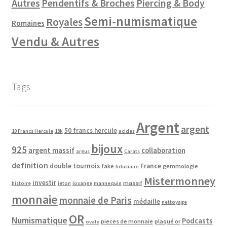
Autres
Pendentifs & Broches
Piercing & Body
Semi-numismatique
Royales
Romaines
Vendu & Autres
Tags
Argent
argent
50 francs hercule
10 Francs Hercule
18k
acides
bijoux
925
argent massif
collaboration
argus
Carats
definition
double tournois
France
fake
gemmologie
fiduciaire
Mistermonney
investir
massif
histoire
jeton
losange
mannequin
monnaie
monnaie de Paris
médaille
nettoyage
OR
Numismatique
Podcasts
pieces de monnaie
plaqué or
ovale