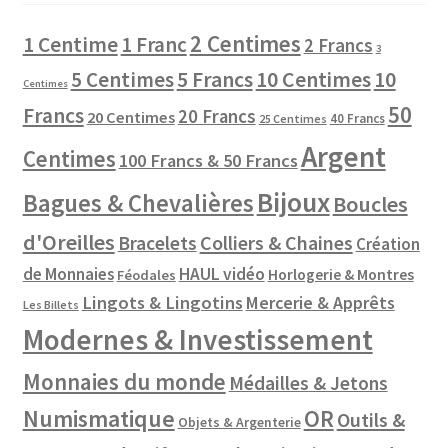
2 Centimes
1 Centime
1 Franc
2 Francs
3
10 Centimes
5 Centimes
5 Francs
10
Centimes
50
Francs
20 Francs
20 Centimes
40 Francs
25 Centimes
Argent
Centimes
100 Francs & 50 Francs
Bijoux
Bagues & Chevalières
Boucles
d'Oreilles
Colliers & Chaines
Bracelets
Création
de Monnaies
HAUL vidéo
Horlogerie & Montres
Féodales
Lingots & Lingotins
Mercerie & Apprêts
Les Billets
Modernes & Investissement
Monnaies du monde
Médailles & Jetons
Numismatique
OR
Outils &
Objets & Argenterie