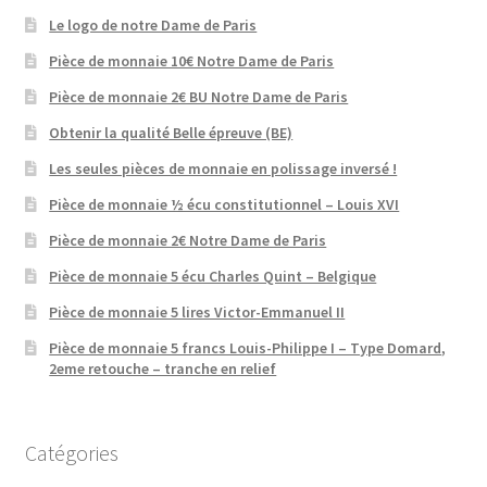
Le logo de notre Dame de Paris
Pièce de monnaie 10€ Notre Dame de Paris
Pièce de monnaie 2€ BU Notre Dame de Paris
Obtenir la qualité Belle épreuve (BE)
Les seules pièces de monnaie en polissage inversé !
Pièce de monnaie ½ écu constitutionnel – Louis XVI
Pièce de monnaie 2€ Notre Dame de Paris
Pièce de monnaie 5 écu Charles Quint – Belgique
Pièce de monnaie 5 lires Victor-Emmanuel II
Pièce de monnaie 5 francs Louis-Philippe I – Type Domard,
2eme retouche – tranche en relief
Catégories