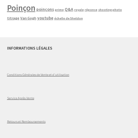
Poinçon
poinçons
Q&A
prime
royale
réponse
shooting photo
youtube
titrage
Van Gogh
échelle de Sheldon
INFORMATIONS LÉGALES
Conditions Générales de Vente et d'utilisation
Service Après-Vente
Retours et Remboursements