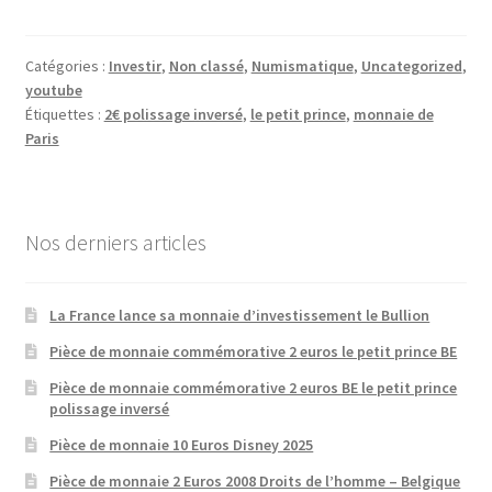
Catégories :
Investir
,
Non classé
,
Numismatique
,
Uncategorized
,
youtube
Étiquettes :
2€ polissage inversé
,
le petit prince
,
monnaie de
Paris
Nos derniers articles
La France lance sa monnaie d’investissement le Bullion
Pièce de monnaie commémorative 2 euros le petit prince BE
Pièce de monnaie commémorative 2 euros BE le petit prince
polissage inversé
Pièce de monnaie 10 Euros Disney 2025
Pièce de monnaie 2 Euros 2008 Droits de l’homme – Belgique