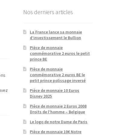
Nos derniers articles
La France lance sa monnaie
d’investissement le Bullion
Pièce de monnaie
commémorative 2 euros le petit
prince BE
Pièce de monnaie
commémorative 2 euros BE le
ons
petit prince polissage inversé
uvez
Pièce de monnaie 10 Euros
Disney 2025
Pièce de monnaie 2 Euros 2008
Droits de l’homme – Belgique
Le logo de notre Dame de Paris
Pièce de monnaie 10€ Notre