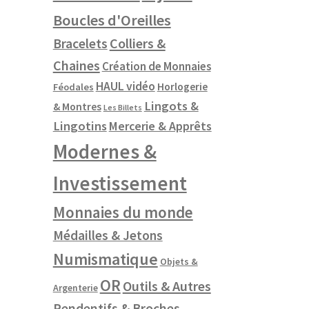
Boucles d'Oreilles
Colliers &
Bracelets
Chaines
Création de Monnaies
HAUL vidéo
Horlogerie
Féodales
Lingots &
& Montres
Les Billets
Lingotins
Mercerie & Apprêts
Modernes &
Investissement
Monnaies du monde
Médailles & Jetons
Numismatique
Objets &
OR
Outils & Autres
Argenterie
Pendentifs & Broches