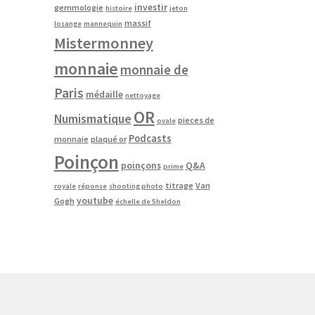
investir
gemmologie
histoire
jeton
massif
losange
mannequin
Mistermonney
monnaie
monnaie de
Paris
médaille
nettoyage
OR
Numismatique
pieces de
ovale
Podcasts
monnaie
plaqué or
Poinçon
poinçons
Q&A
prime
titrage
Van
royale
réponse
shooting photo
youtube
Gogh
échelle de Sheldon