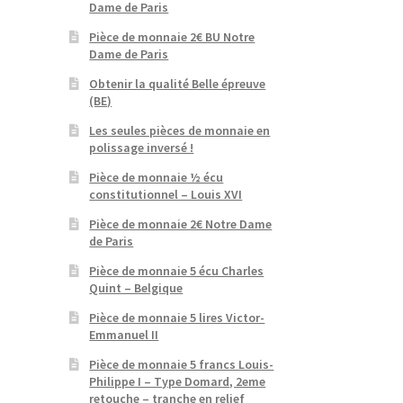
Dame de Paris
Pièce de monnaie 2€ BU Notre
Dame de Paris
Obtenir la qualité Belle épreuve
(BE)
Les seules pièces de monnaie en
polissage inversé !
Pièce de monnaie ½ écu
constitutionnel – Louis XVI
Pièce de monnaie 2€ Notre Dame
de Paris
Pièce de monnaie 5 écu Charles
Quint – Belgique
Pièce de monnaie 5 lires Victor-
Emmanuel II
Pièce de monnaie 5 francs Louis-
Philippe I – Type Domard, 2eme
retouche – tranche en relief