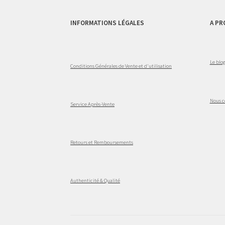
INFORMATIONS LÉGALES
A PR
Le blo
Conditions Générales de Vente et d'utilisation
Nous c
Service Après-Vente
Retours et Remboursements
Authenticité & Qualité