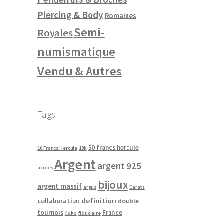
Piercing & Body
Romaines
Semi-
Royales
numismatique
Vendu & Autres
Tags
50 francs hercule
10 Francs Hercule
18k
Argent
argent 925
acides
bijoux
argent massif
argus
Carats
definition
collaboration
double
tournois
France
fake
fiduciaire