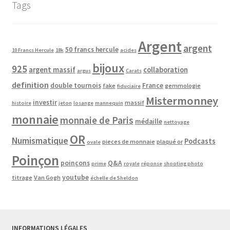
Tags
Argent
argent
50 francs hercule
10 Francs Hercule
18k
acides
bijoux
925
argent massif
collaboration
argus
Carats
definition
double tournois
France
fake
gemmologie
fiduciaire
Mistermonney
investir
massif
histoire
jeton
losange
mannequin
monnaie
monnaie de Paris
médaille
nettoyage
OR
Numismatique
Podcasts
pieces de monnaie
plaqué or
ovale
Poinçon
poinçons
Q&A
prime
royale
réponse
shooting photo
youtube
titrage
Van Gogh
échelle de Sheldon
INFORMATIONS LÉGALES