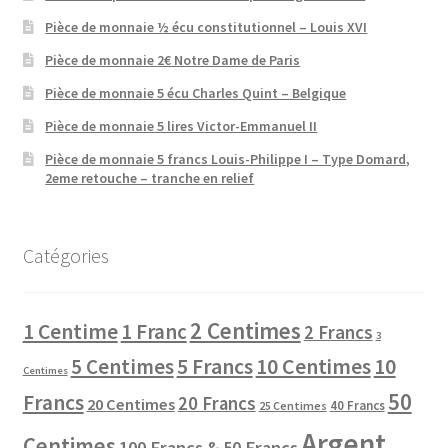
Pièce de monnaie ½ écu constitutionnel – Louis XVI
Pièce de monnaie 2€ Notre Dame de Paris
Pièce de monnaie 5 écu Charles Quint – Belgique
Pièce de monnaie 5 lires Victor-Emmanuel II
Pièce de monnaie 5 francs Louis-Philippe I – Type Domard,
2eme retouche – tranche en relief
Catégories
2 Centimes
1 Centime
1 Franc
2 Francs
3
10 Centimes
5 Centimes
5 Francs
10
Centimes
50
Francs
20 Francs
20 Centimes
40 Francs
25 Centimes
Argent
Centimes
100 Francs & 50 Francs