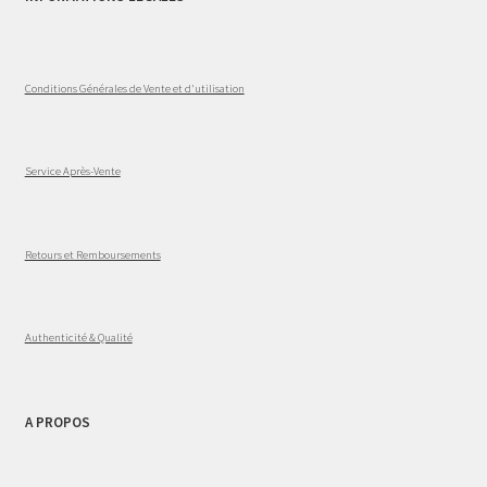
Conditions Générales de Vente et d'utilisation
Service Après-Vente
Retours et Remboursements
Authenticité & Qualité
A PROPOS