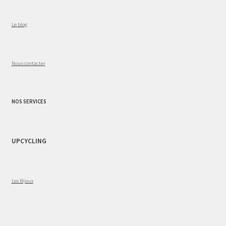
Le blog
Nous contacter
NOS SERVICES
UPCYCLING
Les Bijoux