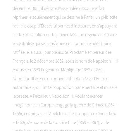
décembre 1851, il déclare l’Assemblée dissoute et fait
réprimer le soulèvement qui se dessine à Paris ; un plébiscite
ratifie le coup d’État et lui permet d’instaurer, en s’appuyant
sur la Constitution du 14 janvier 1852, un régime autoritaire
et centralisé qui se transforme en monarchie héréditaire,
ratifiée, elle aussi, par plébiscite. Proclamé empereur des
Français, le 2 décembre 1852, sous le nom de Napoléon III, il
épouse en 1853 Eugénie de Montijo. De 1852 à 1860,
Napoléon III exerce un pouvoir absolu : c’est « l’Empire
autoritaire », qui limite l’opposition parlementaire et muselle
la presse. À l’extérieur, Napoléon III, voulant exercer
l’hégémonie en Europe, engage la guerre de Crimée (1854 –
1856), envoie, avec l’Angleterre, des troupes en Chine (1857
– 1860), s’empare de la Cochinchine (1859 – 1867), aide