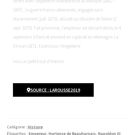
revers avec l’expédition malheureuse au Mexique (1862 –
1867) ; la guerre franco-allemande, engagée sans
discernement (juill. 1870), aboutit au désastre de Sedan (2
sept. 1870). Fait prisonnier, l’empereur est déclaré déchu le 4
septembre à Paris et emmené en captivité en Allemagne. Le
19 mars 1871, il part pour l’Angleterre.
Voici un petit bout d’histoire.
SOURCE : LAROUSSE2019
Catégorie :
Histoire
Étiquettes :
Empereur
,
Hortense de Beauharnais
,
Napoléon III