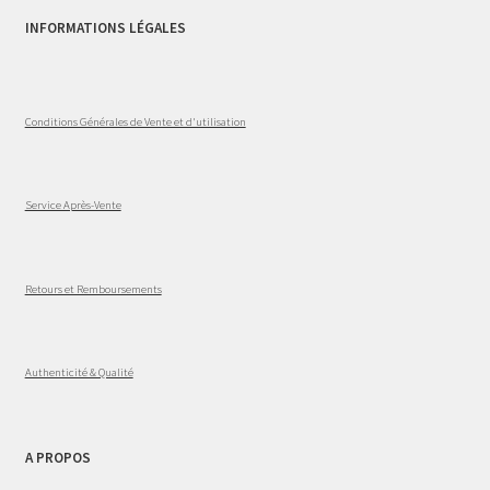
INFORMATIONS LÉGALES
Conditions Générales de Vente et d'utilisation
Service Après-Vente
Retours et Remboursements
Authenticité & Qualité
A PROPOS