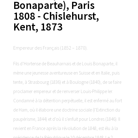
Bonaparte), Paris
1808 - Chislehurst,
Kent, 1873
Empereur des Français (1852 – 1870).
Fils d’Hortense de Beauharnais et de Louis Bonaparte, il
mène une jeunesse aventureuse en Suisse et en Italie, puis
tente, à Strasbourg (1836) et à Boulogne (1840), de se faire
proclamer empereur et de renverser Louis-Philippe I
er
.
Condamné à la détention perpétuelle, il est enfermé au fort
de Ham, où il élabore une doctrine sociale (
l’Extinction du
paupérisme,
1844) et d’où il s’enfuit pour Londres (1846). Il
revient en France après la révolution de 1848, est élu à la
présidence de la République le 10 décembre 1848. Le 2