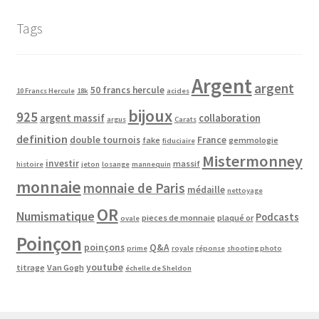
Tags
Argent
argent
50 francs hercule
10 Francs Hercule
18k
acides
bijoux
925
argent massif
collaboration
argus
Carats
definition
double tournois
France
fake
gemmologie
fiduciaire
Mistermonney
investir
massif
histoire
jeton
losange
mannequin
monnaie
monnaie de Paris
médaille
nettoyage
OR
Numismatique
Podcasts
pieces de monnaie
plaqué or
ovale
Poinçon
poinçons
Q&A
prime
royale
réponse
shooting photo
youtube
titrage
Van Gogh
échelle de Sheldon