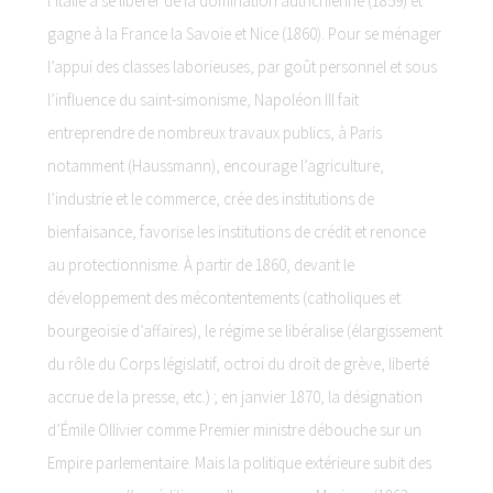
l’Italie à se libérer de la domination autrichienne (1859) et
gagne à la France la Savoie et Nice (1860). Pour se ménager
l’appui des classes laborieuses, par goût personnel et sous
l’influence du saint-simonisme, Napoléon III fait
entreprendre de nombreux travaux publics, à Paris
notamment (Haussmann), encourage l’agriculture,
l’industrie et le commerce, crée des institutions de
bienfaisance, favorise les institutions de crédit et renonce
au protectionnisme. À partir de 1860, devant le
développement des mécontentements (catholiques et
bourgeoisie d’affaires), le régime se libéralise (élargissement
du rôle du Corps législatif, octroi du droit de grève, liberté
accrue de la presse, etc.) ; en janvier 1870, la désignation
d’Émile Ollivier comme Premier ministre débouche sur un
Empire parlementaire. Mais la politique extérieure subit des