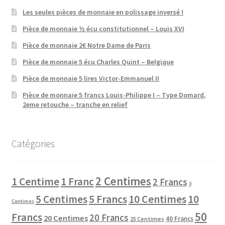
Les seules pièces de monnaie en polissage inversé !
Pièce de monnaie ½ écu constitutionnel – Louis XVI
Pièce de monnaie 2€ Notre Dame de Paris
Pièce de monnaie 5 écu Charles Quint – Belgique
Pièce de monnaie 5 lires Victor-Emmanuel II
Pièce de monnaie 5 francs Louis-Philippe I – Type Domard,
2eme retouche – tranche en relief
Catégories
2 Centimes
1 Centime
1 Franc
2 Francs
3
10 Centimes
5 Centimes
5 Francs
10
Centimes
50
Francs
20 Francs
20 Centimes
40 Francs
25 Centimes