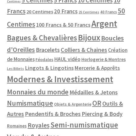
10 Centimes
5 Centimes
5 Francs
10
Centimes
50
Francs
20 Francs
20 Centimes
40 Francs
25 Centimes
Argent
Centimes
100 Francs & 50 Francs
Bijoux
Bagues & Chevalières
Boucles
d'Oreilles
Colliers & Chaines
Bracelets
Création
de Monnaies
HAUL vidéo
Horlogerie & Montres
Féodales
Lingots & Lingotins
Mercerie & Apprêts
Les Billets
Modernes & Investissement
Monnaies du monde
Médailles & Jetons
Numismatique
OR
Outils &
Objets & Argenterie
Autres
Pendentifs & Broches
Piercing & Body
Semi-numismatique
Royales
Romaines