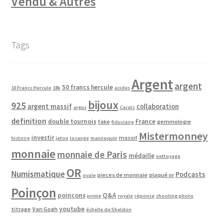
Vendu & Autres
Tags
Argent
argent
50 francs hercule
10 Francs Hercule
18k
acides
bijoux
925
argent massif
collaboration
argus
Carats
definition
double tournois
France
fake
gemmologie
fiduciaire
Mistermonney
investir
massif
histoire
jeton
losange
mannequin
monnaie
monnaie de Paris
médaille
nettoyage
OR
Numismatique
Podcasts
pieces de monnaie
plaqué or
ovale
Poinçon
poinçons
Q&A
prime
royale
réponse
shooting photo
youtube
titrage
Van Gogh
échelle de Sheldon