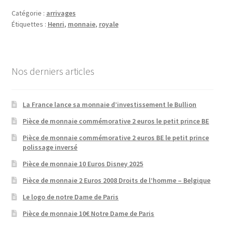
Catégorie :
arrivages
Étiquettes :
Henri
,
monnaie
,
royale
Nos derniers articles
La France lance sa monnaie d’investissement le Bullion
Pièce de monnaie commémorative 2 euros le petit prince BE
Pièce de monnaie commémorative 2 euros BE le petit prince
polissage inversé
Pièce de monnaie 10 Euros Disney 2025
Pièce de monnaie 2 Euros 2008 Droits de l’homme – Belgique
Le logo de notre Dame de Paris
Pièce de monnaie 10€ Notre Dame de Paris