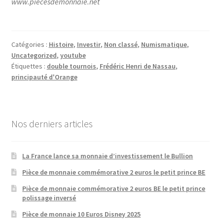
www.piecesdemonnaie.net
Catégories :
Histoire
,
Investir
,
Non classé
,
Numismatique
,
Uncategorized
,
youtube
Étiquettes :
double tournois
,
Frédéric Henri de Nassau
,
principauté d'Orange
Nos derniers articles
La France lance sa monnaie d’investissement le Bullion
Pièce de monnaie commémorative 2 euros le petit prince BE
Pièce de monnaie commémorative 2 euros BE le petit prince
polissage inversé
Pièce de monnaie 10 Euros Disney 2025