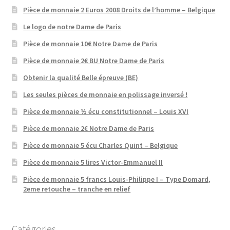
Pièce de monnaie 2 Euros 2008 Droits de l’homme – Belgique
Le logo de notre Dame de Paris
Pièce de monnaie 10€ Notre Dame de Paris
Pièce de monnaie 2€ BU Notre Dame de Paris
Obtenir la qualité Belle épreuve (BE)
Les seules pièces de monnaie en polissage inversé !
Pièce de monnaie ½ écu constitutionnel – Louis XVI
Pièce de monnaie 2€ Notre Dame de Paris
Pièce de monnaie 5 écu Charles Quint – Belgique
Pièce de monnaie 5 lires Victor-Emmanuel II
Pièce de monnaie 5 francs Louis-Philippe I – Type Domard,
2eme retouche – tranche en relief
Catégories