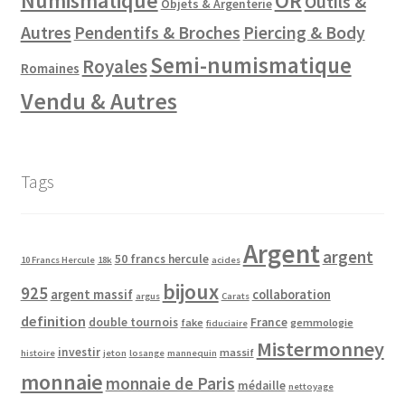
Numismatique
OR
Outils &
Objets & Argenterie
Autres
Pendentifs & Broches
Piercing & Body
Semi-numismatique
Royales
Romaines
Vendu & Autres
Tags
Argent
argent
50 francs hercule
10 Francs Hercule
18k
acides
bijoux
925
argent massif
collaboration
argus
Carats
definition
double tournois
France
fake
gemmologie
fiduciaire
Mistermonney
investir
massif
histoire
jeton
losange
mannequin
monnaie
monnaie de Paris
médaille
nettoyage