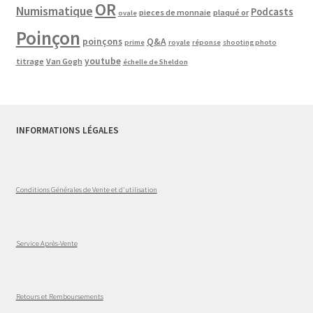
OR
Numismatique
Podcasts
pieces de monnaie
plaqué or
ovale
Poinçon
poinçons
Q&A
prime
royale
réponse
shooting photo
youtube
titrage
Van Gogh
échelle de Sheldon
INFORMATIONS LÉGALES
Conditions Générales de Vente et d'utilisation
Service Après-Vente
Retours et Remboursements