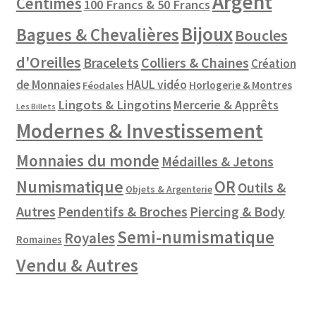
Argent
Centimes
100 Francs & 50 Francs
Bijoux
Bagues & Chevalières
Boucles
d'Oreilles
Colliers & Chaines
Bracelets
Création
de Monnaies
HAUL vidéo
Horlogerie & Montres
Féodales
Lingots & Lingotins
Mercerie & Apprêts
Les Billets
Modernes & Investissement
Monnaies du monde
Médailles & Jetons
Numismatique
OR
Outils &
Objets & Argenterie
Autres
Pendentifs & Broches
Piercing & Body
Semi-numismatique
Royales
Romaines
Vendu & Autres