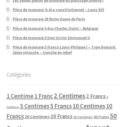
Les seules pièces de monnaie en polissage inversé !
Pièce de monnaie ½ écu constitutionnel – Louis XVI
Pièce de monnaie 2€ Notre Dame de Paris
Pièce de monnaie 5 écu Charles Quint – Belgique
Pièce de monnaie 5 lires Victor-Emmanuel II
Pièce de monnaie 5 francs Louis-Philippe I – Type Domard,
2eme retouche – tranche en relief
Catégories
2 Centimes
1 Centime
1 Franc
2 Francs
3
10 Centimes
5 Centimes
5 Francs
10
Centimes
50
Francs
20 Francs
20 Centimes
40 Francs
25 Centimes