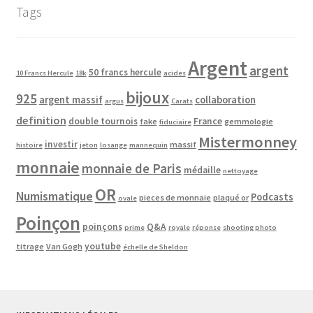
Tags
Argent
argent
50 francs hercule
10 Francs Hercule
18k
acides
bijoux
925
argent massif
collaboration
argus
Carats
definition
double tournois
France
fake
gemmologie
fiduciaire
Mistermonney
investir
massif
histoire
jeton
losange
mannequin
monnaie
monnaie de Paris
médaille
nettoyage
OR
Numismatique
Podcasts
pieces de monnaie
plaqué or
ovale
Poinçon
poinçons
Q&A
prime
royale
réponse
shooting photo
youtube
titrage
Van Gogh
échelle de Sheldon