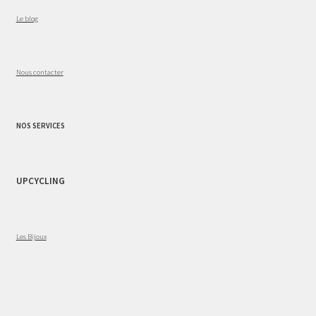
Le blog
Nous contacter
NOS SERVICES
UPCYCLING
Les Bijoux