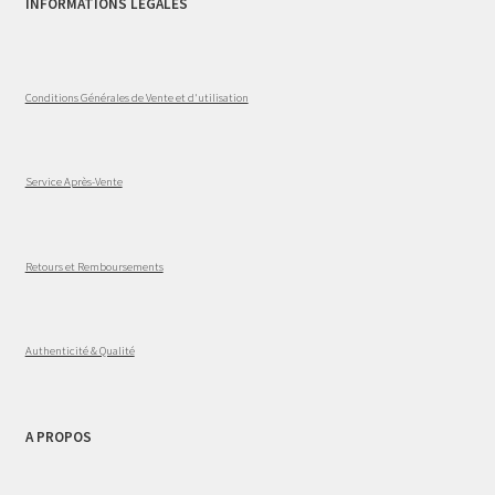
INFORMATIONS LÉGALES
Conditions Générales de Vente et d'utilisation
Service Après-Vente
Retours et Remboursements
Authenticité & Qualité
A PROPOS