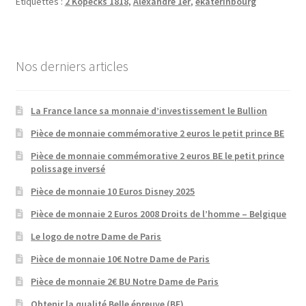
Étiquettes :
2 Kopecks 1818
,
Alexandre 1er
,
ekaterinbourg
Nos derniers articles
La France lance sa monnaie d’investissement le Bullion
Pièce de monnaie commémorative 2 euros le petit prince BE
Pièce de monnaie commémorative 2 euros BE le petit prince
polissage inversé
Pièce de monnaie 10 Euros Disney 2025
Pièce de monnaie 2 Euros 2008 Droits de l’homme – Belgique
Le logo de notre Dame de Paris
Pièce de monnaie 10€ Notre Dame de Paris
Pièce de monnaie 2€ BU Notre Dame de Paris
Obtenir la qualité Belle épreuve (BE)