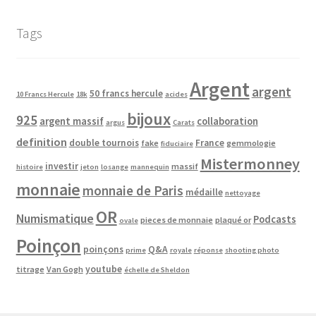
Tags
Argent
argent
50 francs hercule
10 Francs Hercule
18k
acides
bijoux
925
argent massif
collaboration
argus
Carats
definition
double tournois
France
fake
gemmologie
fiduciaire
Mistermonney
investir
massif
histoire
jeton
losange
mannequin
monnaie
monnaie de Paris
médaille
nettoyage
OR
Numismatique
Podcasts
pieces de monnaie
plaqué or
ovale
Poinçon
poinçons
Q&A
prime
royale
réponse
shooting photo
youtube
titrage
Van Gogh
échelle de Sheldon