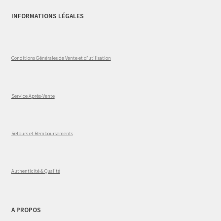
INFORMATIONS LÉGALES
Conditions Générales de Vente et d'utilisation
Service Après-Vente
Retours et Remboursements
Authenticité & Qualité
A PROPOS