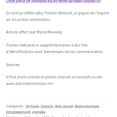
Cette pièce de monnaie est en vente sur eBay cliquez-ici
En tant qu’affilié eBay Partner Network, je gagne de l’argent
sur les achats admissibles
Article offert par MisterMonney
Toutes indications supplémentaires à des fins
d’identification sont bienvenues via les commentaires.
Sources
©Tout droits articles et photos réservés et exclusifs au site
www.piecesdemonnaie.net
Catégories :
Histoire
,
Investir
,
Non classé
,
Numismatique
,
Uncategorized
,
youtube