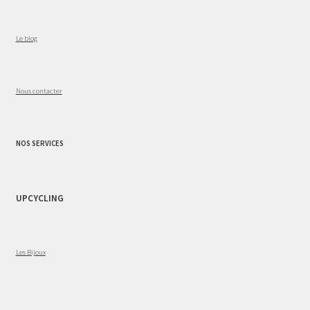
Le blog
Nous contacter
NOS SERVICES
UPCYCLING
Les Bijoux