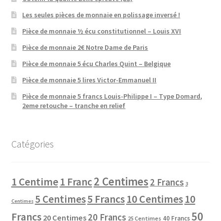
Les seules pièces de monnaie en polissage inversé !
Pièce de monnaie ½ écu constitutionnel – Louis XVI
Pièce de monnaie 2€ Notre Dame de Paris
Pièce de monnaie 5 écu Charles Quint – Belgique
Pièce de monnaie 5 lires Victor-Emmanuel II
Pièce de monnaie 5 francs Louis-Philippe I – Type Domard,
2eme retouche – tranche en relief
Catégories
2 Centimes
1 Centime
1 Franc
2 Francs
3
10 Centimes
5 Centimes
5 Francs
10
Centimes
50
Francs
20 Francs
20 Centimes
40 Francs
25 Centimes