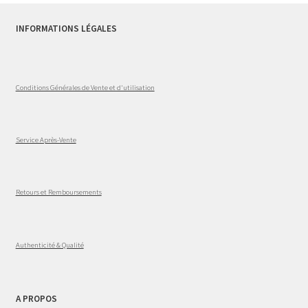
INFORMATIONS LÉGALES
Conditions Générales de Vente et d'utilisation
Service Après-Vente
Retours et Remboursements
Authenticité & Qualité
A PROPOS