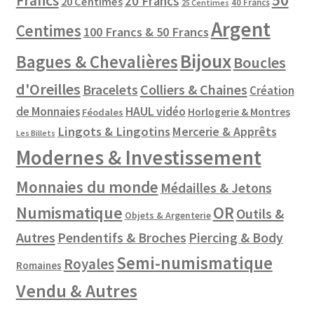
Francs
20 Francs
20 Centimes
40 Francs
25 Centimes
Argent
Centimes
100 Francs & 50 Francs
Bijoux
Bagues & Chevalières
Boucles
d'Oreilles
Colliers & Chaines
Bracelets
Création
de Monnaies
HAUL vidéo
Horlogerie & Montres
Féodales
Lingots & Lingotins
Mercerie & Apprêts
Les Billets
Modernes & Investissement
Monnaies du monde
Médailles & Jetons
Numismatique
OR
Outils &
Objets & Argenterie
Autres
Pendentifs & Broches
Piercing & Body
Semi-numismatique
Royales
Romaines
Vendu & Autres