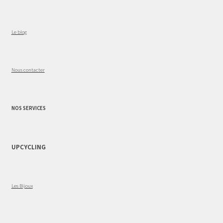
Le blog
Nous contacter
NOS SERVICES
UPCYCLING
Les Bijoux