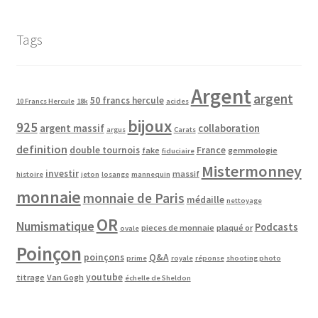
Tags
Argent
argent
50 francs hercule
10 Francs Hercule
18k
acides
bijoux
925
argent massif
collaboration
argus
Carats
definition
double tournois
France
fake
gemmologie
fiduciaire
Mistermonney
investir
massif
histoire
jeton
losange
mannequin
monnaie
monnaie de Paris
médaille
nettoyage
OR
Numismatique
Podcasts
pieces de monnaie
plaqué or
ovale
Poinçon
poinçons
Q&A
prime
royale
réponse
shooting photo
youtube
titrage
Van Gogh
échelle de Sheldon