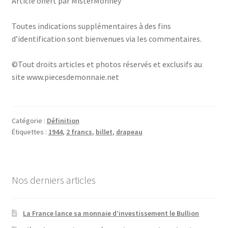
Article offert par MisterMonney
Toutes indications supplémentaires à des fins
d’identification sont bienvenues via les commentaires.
©Tout droits articles et photos réservés et exclusifs au
site www.piecesdemonnaie.net
Catégorie :
Définition
Étiquettes :
1944
,
2 francs
,
billet
,
drapeau
Nos derniers articles
La France lance sa monnaie d’investissement le Bullion