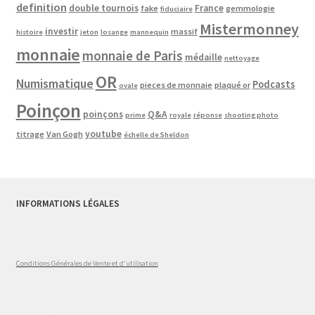
definition
double tournois
France
fake
gemmologie
fiduciaire
Mistermonney
investir
massif
histoire
jeton
losange
mannequin
monnaie
monnaie de Paris
médaille
nettoyage
OR
Numismatique
Podcasts
pieces de monnaie
plaqué or
ovale
Poinçon
poinçons
Q&A
prime
royale
réponse
shooting photo
youtube
titrage
Van Gogh
échelle de Sheldon
INFORMATIONS LÉGALES
Conditions Générales de Vente et d'utilisation