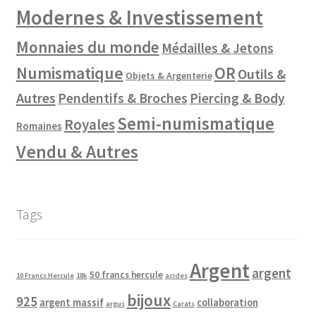
Modernes & Investissement
Monnaies du monde
Médailles & Jetons
Numismatique
OR
Outils &
Objets & Argenterie
Autres
Pendentifs & Broches
Piercing & Body
Semi-numismatique
Royales
Romaines
Vendu & Autres
Tags
Argent
argent
50 francs hercule
10 Francs Hercule
18k
acides
bijoux
925
argent massif
collaboration
argus
Carats