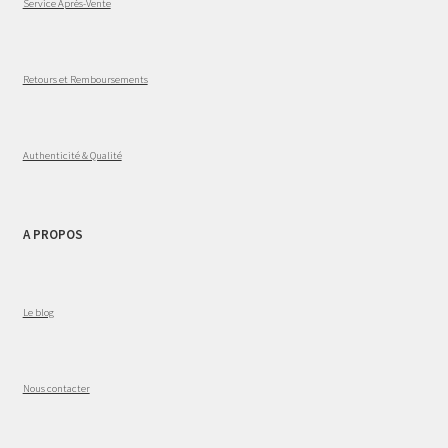
Service Après-Vente
Retours et Remboursements
Authenticité & Qualité
A PROPOS
Le blog
Nous contacter