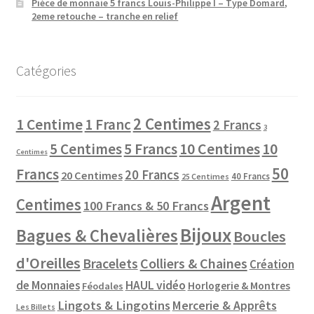
Pièce de monnaie 5 francs Louis-Philippe I – Type Domard,
2eme retouche – tranche en relief
Catégories
2 Centimes
1 Centime
1 Franc
2 Francs
3
10 Centimes
5 Centimes
5 Francs
10
Centimes
50
Francs
20 Francs
20 Centimes
40 Francs
25 Centimes
Argent
Centimes
100 Francs & 50 Francs
Bijoux
Bagues & Chevalières
Boucles
d'Oreilles
Colliers & Chaines
Bracelets
Création
de Monnaies
HAUL vidéo
Horlogerie & Montres
Féodales
Lingots & Lingotins
Mercerie & Apprêts
Les Billets