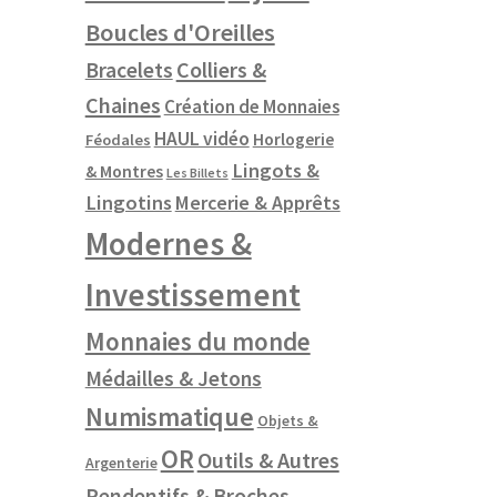
Boucles d'Oreilles
Colliers &
Bracelets
Chaines
Création de Monnaies
HAUL vidéo
Horlogerie
Féodales
Lingots &
& Montres
Les Billets
Lingotins
Mercerie & Apprêts
Modernes &
Investissement
Monnaies du monde
Médailles & Jetons
Numismatique
Objets &
OR
Outils & Autres
Argenterie
Pendentifs & Broches