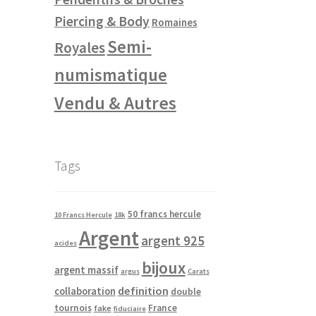
Piercing & Body
Romaines
Semi-
Royales
numismatique
Vendu & Autres
Tags
50 francs hercule
10 Francs Hercule
18k
Argent
argent 925
acides
bijoux
argent massif
argus
Carats
definition
collaboration
double
tournois
France
fake
fiduciaire