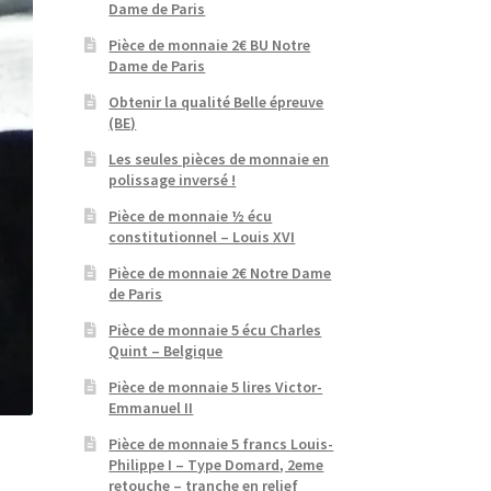
Dame de Paris
Pièce de monnaie 2€ BU Notre
Dame de Paris
Obtenir la qualité Belle épreuve
(BE)
Les seules pièces de monnaie en
polissage inversé !
Pièce de monnaie ½ écu
constitutionnel – Louis XVI
Pièce de monnaie 2€ Notre Dame
de Paris
Pièce de monnaie 5 écu Charles
Quint – Belgique
Pièce de monnaie 5 lires Victor-
Emmanuel II
Pièce de monnaie 5 francs Louis-
Philippe I – Type Domard, 2eme
retouche – tranche en relief