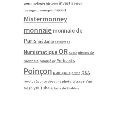
investir
gemmologie
histoire
jeton
massif
losange
mannequin
Mistermonney
monnaie
monnaie de
Paris
médaille
nettoyage
OR
Numismatique
pieces de
ovale
Podcasts
monnaie
plaqué or
Poinçon
poinçons
Q&A
prime
titrage
Van
royale
réponse
shooting photo
youtube
Gogh
échelle de Sheldon