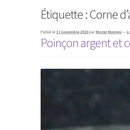
Étiquette :
Corne d
Publié le
11 novembre 2020
par
Mister Monney
—
L
Poinçon argent et 