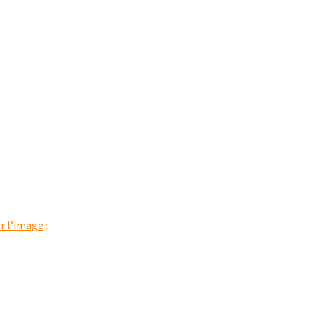
ur l’image
: