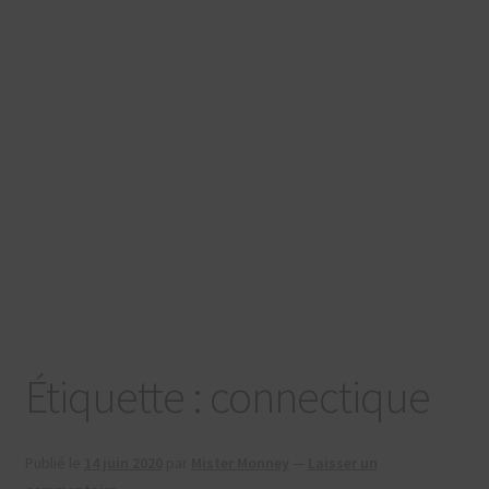
SE CONNECTER
Étiquette :
connectique
Publié le
14 juin 2020
par
Mister Monney
—
Laisser un