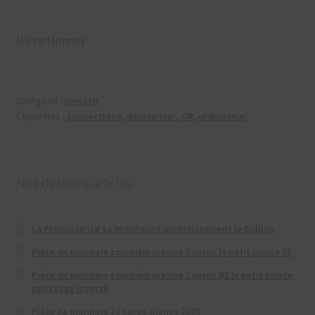
MisterMonney
Catégorie :
Investir
Étiquettes :
connectique
,
devaloriser
,
OR
,
ordinateur
Nos derniers articles
La France lance sa monnaie d’investissement le Bullion
Pièce de monnaie commémorative 2 euros le petit prince BE
Pièce de monnaie commémorative 2 euros BE le petit prince
polissage inversé
Pièce de monnaie 10 Euros Disney 2025