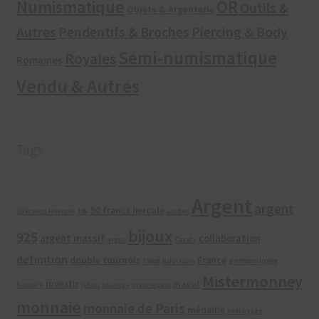
Numismatique
OR
Outils &
Objets & Argenterie
Autres
Pendentifs & Broches
Piercing & Body
Semi-numismatique
Royales
Romaines
Vendu & Autres
Tags
Argent
argent
50 francs hercule
10 Francs Hercule
18k
acides
bijoux
925
argent massif
collaboration
argus
Carats
definition
double tournois
France
fake
gemmologie
fiduciaire
Mistermonney
investir
massif
histoire
jeton
losange
mannequin
monnaie
monnaie de Paris
médaille
nettoyage