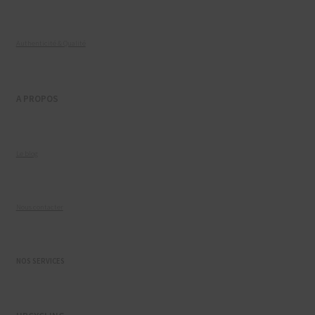
Authenticité & Qualité
A PROPOS
Le blog
Nous contacter
NOS SERVICES