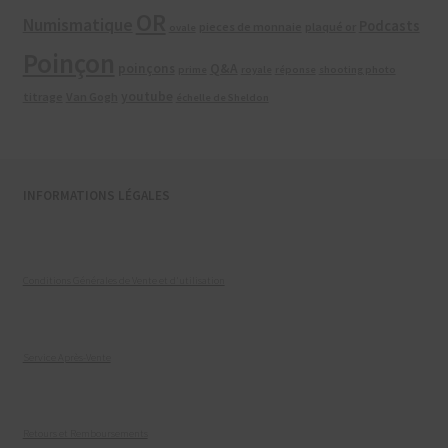
OR
Numismatique
Podcasts
pieces de monnaie
plaqué or
ovale
Poinçon
poinçons
Q&A
prime
royale
réponse
shooting photo
youtube
titrage
Van Gogh
échelle de Sheldon
INFORMATIONS LÉGALES
Conditions Générales de Vente et d'utilisation
Service Après-Vente
Retours et Remboursements