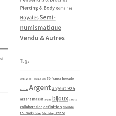
Piercing & Body
Romaines
Semi-
Royales
numismatique
Vendu & Autres
si
Tags
50 francs hercule
10 Francs Hercule
18k
Argent
argent 925
acides
bijoux
argent massif
argus
Carats
definition
collaboration
double
tournois
France
fake
fiduciaire