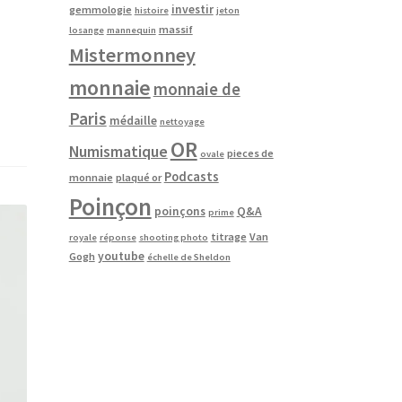
investir
gemmologie
histoire
jeton
massif
losange
mannequin
Mistermonney
monnaie
monnaie de
Paris
médaille
nettoyage
OR
Numismatique
pieces de
ovale
Podcasts
monnaie
plaqué or
Poinçon
poinçons
Q&A
prime
titrage
Van
royale
réponse
shooting photo
youtube
Gogh
échelle de Sheldon