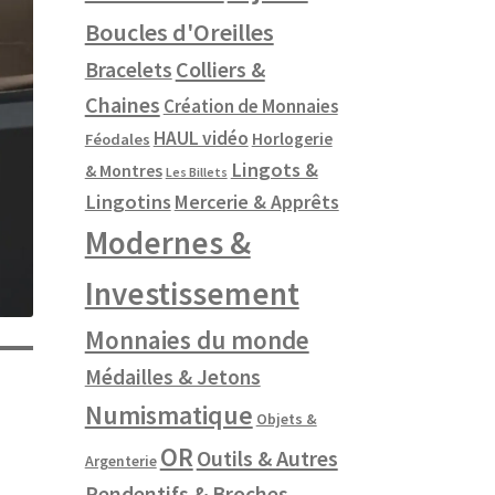
Boucles d'Oreilles
Colliers &
Bracelets
Chaines
Création de Monnaies
HAUL vidéo
Horlogerie
Féodales
Lingots &
& Montres
Les Billets
Lingotins
Mercerie & Apprêts
Modernes &
Investissement
Monnaies du monde
Médailles & Jetons
Numismatique
Objets &
OR
Outils & Autres
Argenterie
Pendentifs & Broches