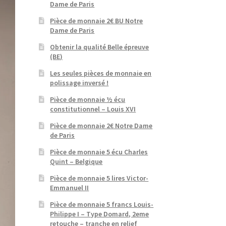
Dame de Paris
Pièce de monnaie 2€ BU Notre
Dame de Paris
Obtenir la qualité Belle épreuve
(BE)
Les seules pièces de monnaie en
polissage inversé !
Pièce de monnaie ½ écu
constitutionnel – Louis XVI
Pièce de monnaie 2€ Notre Dame
de Paris
Pièce de monnaie 5 écu Charles
Quint – Belgique
Pièce de monnaie 5 lires Victor-
Emmanuel II
Pièce de monnaie 5 francs Louis-
Philippe I – Type Domard, 2eme
retouche – tranche en relief