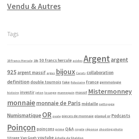
Vendu & Autres
Tags
Argent
argent
50 francs hercule
10 Francs Hercule
18k
acides
bijoux
925
argent massif
collaboration
argus
Carats
definition
double tournois
France
fake
gemmologie
fiduciaire
Mistermonney
investir
massif
histoire
jeton
losange
mannequin
monnaie
monnaie de Paris
médaille
nettoyage
OR
Numismatique
Podcasts
pieces de monnaie
plaqué or
ovale
Poinçon
poinçons
Q&A
prime
royale
réponse
shooting photo
youtube
titrage
Van Gogh
échelle de Sheldon