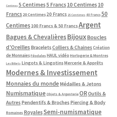
10 Centimes
5 Centimes
5 Francs
10
Centimes
50
Francs
20 Francs
20 Centimes
40 Francs
25 Centimes
Argent
Centimes
100 Francs & 50 Francs
Bijoux
Bagues & Chevalières
Boucles
d'Oreilles
Colliers & Chaines
Bracelets
Création
de Monnaies
HAUL vidéo
Horlogerie & Montres
Féodales
Lingots & Lingotins
Mercerie & Apprêts
Les Billets
Modernes & Investissement
Monnaies du monde
Médailles & Jetons
Numismatique
OR
Outils &
Objets & Argenterie
Autres
Pendentifs & Broches
Piercing & Body
Semi-numismatique
Royales
Romaines