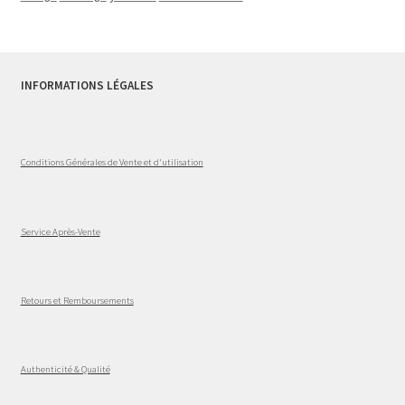
INFORMATIONS LÉGALES
Conditions Générales de Vente et d'utilisation
Service Après-Vente
Retours et Remboursements
Authenticité & Qualité