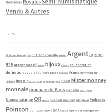
Semi-numismatique
Royales
Romaines
Vendu & Autres
Tags
Argent
argent
50 francs hercule
10 Francs Hercule
18k
acides
bijoux
925
argent massif
collaboration
argus
Carats
definition
double tournois
France
fake
gemmologie
fiduciaire
Mistermonney
investir
massif
histoire
jeton
losange
mannequin
monnaie
monnaie de Paris
médaille
nettoyage
OR
Numismatique
Podcasts
pieces de monnaie
plaqué or
ovale
Poinçon
poinçons
Q&A
prime
royale
réponse
shooting photo