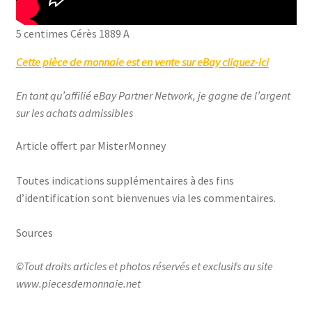
5 centimes Cérès 1889 A
Cette pièce de monnaie est en vente sur eBay cliquez-ici
En tant qu’affilié eBay Partner Network, je gagne de l’argent
sur les achats admissibles
Article offert par MisterMonney
Toutes indications supplémentaires à des fins
d’identification sont bienvenues via les commentaires.
Sources
©Tout droits articles et photos réservés et exclusifs au site
www.piecesdemonnaie.net