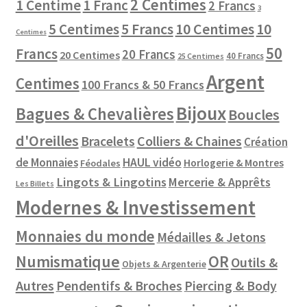
2 Centimes
1 Centime
1 Franc
2 Francs
3
10 Centimes
5 Centimes
5 Francs
10
Centimes
50
Francs
20 Francs
20 Centimes
40 Francs
25 Centimes
Argent
Centimes
100 Francs & 50 Francs
Bijoux
Bagues & Chevalières
Boucles
d'Oreilles
Colliers & Chaines
Bracelets
Création
de Monnaies
HAUL vidéo
Horlogerie & Montres
Féodales
Lingots & Lingotins
Mercerie & Apprêts
Les Billets
Modernes & Investissement
Monnaies du monde
Médailles & Jetons
Numismatique
OR
Outils &
Objets & Argenterie
Autres
Pendentifs & Broches
Piercing & Body