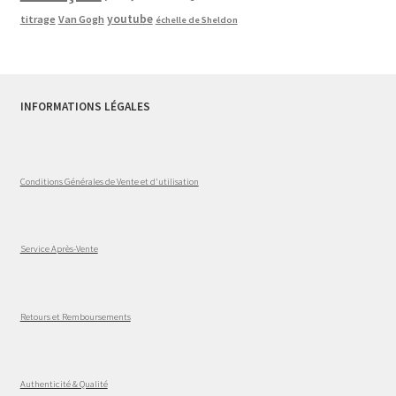
youtube
titrage
Van Gogh
échelle de Sheldon
INFORMATIONS LÉGALES
Conditions Générales de Vente et d'utilisation
Service Après-Vente
Retours et Remboursements
Authenticité & Qualité