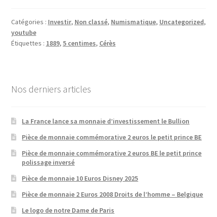
Catégories :
Investir
,
Non classé
,
Numismatique
,
Uncategorized
,
youtube
Étiquettes :
1889
,
5 centimes
,
Cérès
Nos derniers articles
La France lance sa monnaie d’investissement le Bullion
Pièce de monnaie commémorative 2 euros le petit prince BE
Pièce de monnaie commémorative 2 euros BE le petit prince
polissage inversé
Pièce de monnaie 10 Euros Disney 2025
Pièce de monnaie 2 Euros 2008 Droits de l’homme – Belgique
Le logo de notre Dame de Paris