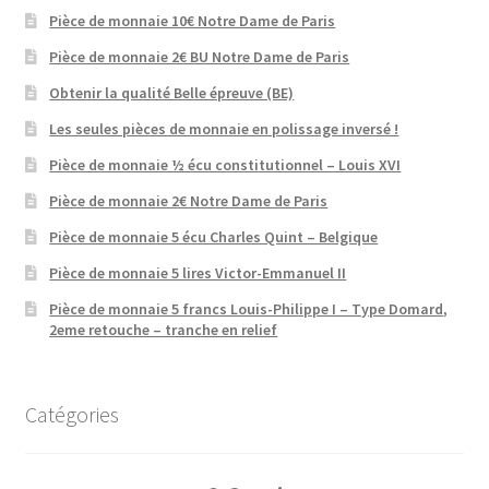
Pièce de monnaie 10€ Notre Dame de Paris
Pièce de monnaie 2€ BU Notre Dame de Paris
Obtenir la qualité Belle épreuve (BE)
Les seules pièces de monnaie en polissage inversé !
Pièce de monnaie ½ écu constitutionnel – Louis XVI
Pièce de monnaie 2€ Notre Dame de Paris
Pièce de monnaie 5 écu Charles Quint – Belgique
Pièce de monnaie 5 lires Victor-Emmanuel II
Pièce de monnaie 5 francs Louis-Philippe I – Type Domard,
2eme retouche – tranche en relief
Catégories