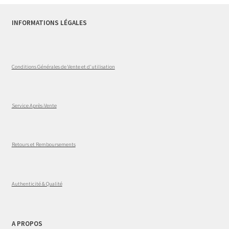
INFORMATIONS LÉGALES
Conditions Générales de Vente et d'utilisation
Service Après-Vente
Retours et Remboursements
Authenticité & Qualité
A PROPOS