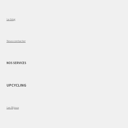
Le blog
Nous contacter
NOS SERVICES
UPCYCLING
Les Bijoux