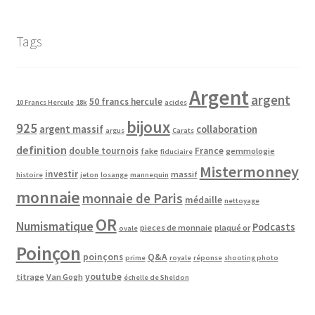
Tags
Argent
argent
50 francs hercule
10 Francs Hercule
18k
acides
bijoux
925
argent massif
collaboration
argus
Carats
definition
double tournois
France
fake
gemmologie
fiduciaire
Mistermonney
investir
massif
histoire
jeton
losange
mannequin
monnaie
monnaie de Paris
médaille
nettoyage
OR
Numismatique
Podcasts
pieces de monnaie
plaqué or
ovale
Poinçon
poinçons
Q&A
prime
royale
réponse
shooting photo
youtube
titrage
Van Gogh
échelle de Sheldon