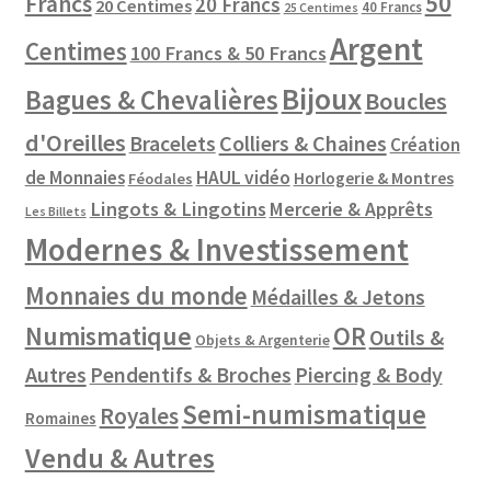
50
Francs
20 Francs
20 Centimes
40 Francs
25 Centimes
Argent
Centimes
100 Francs & 50 Francs
Bijoux
Bagues & Chevalières
Boucles
d'Oreilles
Colliers & Chaines
Bracelets
Création
de Monnaies
HAUL vidéo
Horlogerie & Montres
Féodales
Lingots & Lingotins
Mercerie & Apprêts
Les Billets
Modernes & Investissement
Monnaies du monde
Médailles & Jetons
Numismatique
OR
Outils &
Objets & Argenterie
Autres
Pendentifs & Broches
Piercing & Body
Semi-numismatique
Royales
Romaines
Vendu & Autres