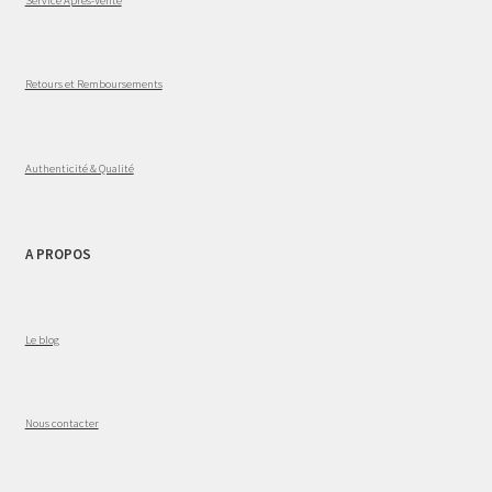
Retours et Remboursements
Authenticité & Qualité
A PROPOS
Le blog
Nous contacter