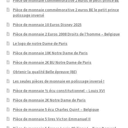
Pièce de monnaie commémorative 2 euros le petit prince BE
Pièce de monnaie commémorative 2 euros BE le petit prince
polissage inversé
Pièce de monnaie 10 Euros Disney 2025
Pièce de monnaie 2 Euros 2008 Droits de l’homme – Belgique
Le logo de notre Dame de Paris
Pièce de monnaie 10€ Notre Dame de Paris
Pièce de monnaie 2€ BU Notre Dame de Paris
Obtenir la qualité Belle épreuve (BE)
Les seules pièces de monnaie en polissage inversé !
Pièce de monnaie ½ écu constitutionnel – Louis XVI
Pièce de monnaie 2€ Notre Dame de Paris
Pièce de monnaie 5 écu Charles Quint – Belgique
Pièce de monnaie 5 lires Victor-Emmanuel II