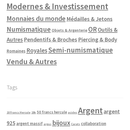
Modernes & Investissement
Monnaies du monde
Médailles & Jetons
Numismatique
OR
Outils &
Objets & Argenterie
Autres
Pendentifs & Broches
Piercing & Body
Semi-numismatique
Royales
Romaines
Vendu & Autres
Tags
Argent
argent
50 francs hercule
10 Francs Hercule
18k
acides
bijoux
925
argent massif
collaboration
argus
Carats