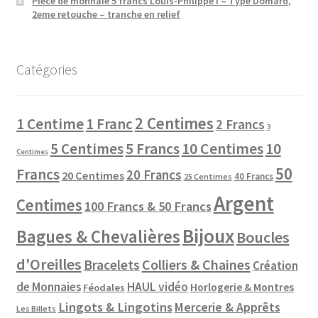
Pièce de monnaie 5 francs Louis-Philippe I – Type Domard,
2eme retouche – tranche en relief
Catégories
2 Centimes
1 Centime
1 Franc
2 Francs
3
10 Centimes
5 Centimes
5 Francs
10
Centimes
50
Francs
20 Francs
20 Centimes
40 Francs
25 Centimes
Argent
Centimes
100 Francs & 50 Francs
Bijoux
Bagues & Chevalières
Boucles
d'Oreilles
Colliers & Chaines
Bracelets
Création
de Monnaies
HAUL vidéo
Horlogerie & Montres
Féodales
Lingots & Lingotins
Mercerie & Apprêts
Les Billets