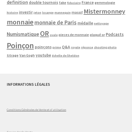
definition
double tournois
France
fake
gemmologie
fiduciaire
Mistermonney
investir
massif
histoire
jeton
losange
mannequin
monnaie
monnaie de Paris
médaille
nettoyage
OR
Numismatique
Podcasts
pieces de monnaie
plaqué or
ovale
Poinçon
poinçons
Q&A
prime
royale
réponse
shooting photo
youtube
titrage
Van Gogh
échelle de Sheldon
INFORMATIONS LÉGALES
Conditions Générales de Vente et d'utilisation
Service Après-Vente