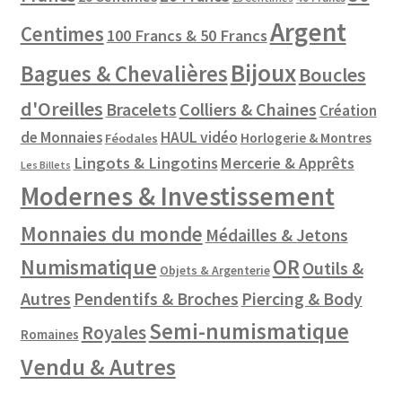
Argent
Centimes
100 Francs & 50 Francs
Bijoux
Bagues & Chevalières
Boucles
d'Oreilles
Colliers & Chaines
Bracelets
Création
de Monnaies
HAUL vidéo
Horlogerie & Montres
Féodales
Lingots & Lingotins
Mercerie & Apprêts
Les Billets
Modernes & Investissement
Monnaies du monde
Médailles & Jetons
Numismatique
OR
Outils &
Objets & Argenterie
Autres
Pendentifs & Broches
Piercing & Body
Semi-numismatique
Royales
Romaines
Vendu & Autres