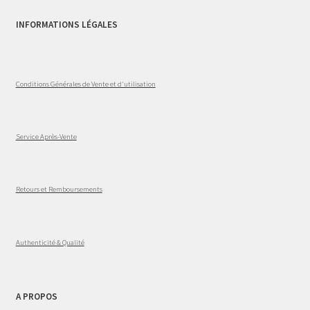
INFORMATIONS LÉGALES
Conditions Générales de Vente et d'utilisation
Service Après-Vente
Retours et Remboursements
Authenticité & Qualité
A PROPOS