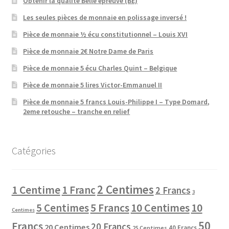
Obtenir la qualité Belle épreuve (BE)
Les seules pièces de monnaie en polissage inversé !
Pièce de monnaie ½ écu constitutionnel – Louis XVI
Pièce de monnaie 2€ Notre Dame de Paris
Pièce de monnaie 5 écu Charles Quint – Belgique
Pièce de monnaie 5 lires Victor-Emmanuel II
Pièce de monnaie 5 francs Louis-Philippe I – Type Domard,
2eme retouche – tranche en relief
Catégories
2 Centimes
1 Centime
1 Franc
2 Francs
3
10 Centimes
5 Centimes
5 Francs
10
Centimes
50
Francs
20 Francs
20 Centimes
40 Francs
25 Centimes