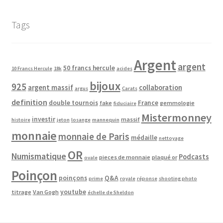
Tags
Argent
argent
50 francs hercule
10 Francs Hercule
18k
acides
bijoux
925
argent massif
collaboration
argus
Carats
definition
double tournois
France
fake
gemmologie
fiduciaire
Mistermonney
investir
massif
histoire
jeton
losange
mannequin
monnaie
monnaie de Paris
médaille
nettoyage
OR
Numismatique
Podcasts
pieces de monnaie
plaqué or
ovale
Poinçon
poinçons
Q&A
prime
royale
réponse
shooting photo
youtube
titrage
Van Gogh
échelle de Sheldon