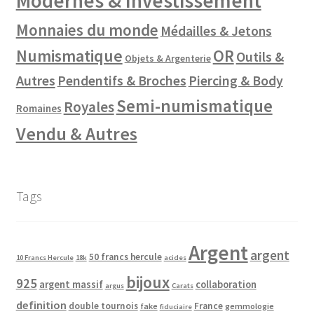
Modernes & Investissement
Monnaies du monde
Médailles & Jetons
Numismatique
OR
Outils &
Objets & Argenterie
Autres
Pendentifs & Broches
Piercing & Body
Semi-numismatique
Royales
Romaines
Vendu & Autres
Tags
Argent
argent
50 francs hercule
10 Francs Hercule
18k
acides
bijoux
925
argent massif
collaboration
argus
Carats
definition
double tournois
France
fake
gemmologie
fiduciaire