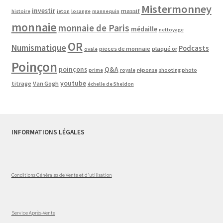
Mistermonney
investir
massif
histoire
jeton
losange
mannequin
monnaie
monnaie de Paris
médaille
nettoyage
OR
Numismatique
Podcasts
pieces de monnaie
plaqué or
ovale
Poinçon
poinçons
Q&A
prime
royale
réponse
shooting photo
youtube
titrage
Van Gogh
échelle de Sheldon
INFORMATIONS LÉGALES
Conditions Générales de Vente et d'utilisation
Service Après-Vente