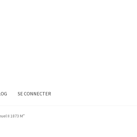
LOG
SE CONNECTER
uel II 1873 M”