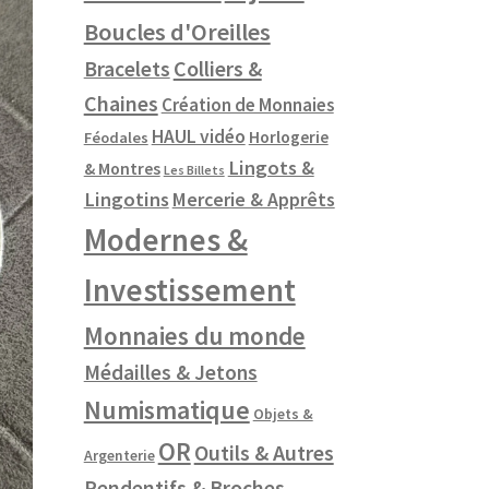
Boucles d'Oreilles
Colliers &
Bracelets
Chaines
Création de Monnaies
HAUL vidéo
Horlogerie
Féodales
Lingots &
& Montres
Les Billets
Lingotins
Mercerie & Apprêts
Modernes &
Investissement
Monnaies du monde
Médailles & Jetons
Numismatique
Objets &
OR
Outils & Autres
Argenterie
Pendentifs & Broches