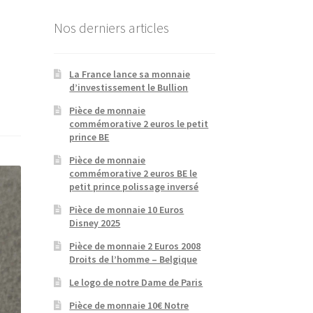
Nos derniers articles
La France lance sa monnaie
d’investissement le Bullion
Pièce de monnaie
commémorative 2 euros le petit
prince BE
Pièce de monnaie
commémorative 2 euros BE le
petit prince polissage inversé
Pièce de monnaie 10 Euros
Disney 2025
Pièce de monnaie 2 Euros 2008
Droits de l’homme – Belgique
Le logo de notre Dame de Paris
Pièce de monnaie 10€ Notre