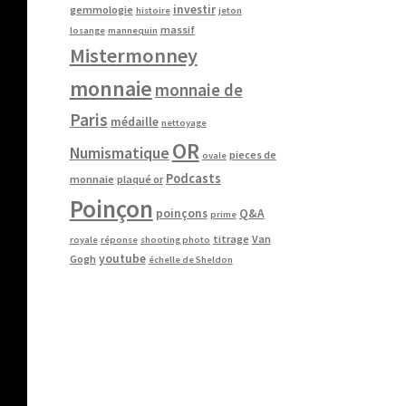
investir
gemmologie
histoire
jeton
massif
losange
mannequin
Mistermonney
monnaie
monnaie de
Paris
médaille
nettoyage
OR
Numismatique
pieces de
ovale
Podcasts
monnaie
plaqué or
Poinçon
poinçons
Q&A
prime
titrage
Van
royale
réponse
shooting photo
youtube
Gogh
échelle de Sheldon