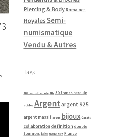
Piercing & Body
Romaines
Semi-
Royales
73
numismatique
Vendu & Autres
Tags
ns
50 francs hercule
10 Francs Hercule
18k
Argent
argent 925
acides
bijoux
argent massif
argus
Carats
definition
collaboration
double
tournois
France
fake
fiduciaire