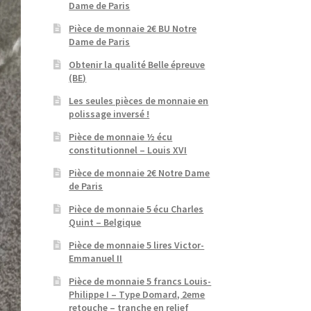
Dame de Paris
Pièce de monnaie 2€ BU Notre
Dame de Paris
Obtenir la qualité Belle épreuve
(BE)
Les seules pièces de monnaie en
polissage inversé !
Pièce de monnaie ½ écu
constitutionnel – Louis XVI
Pièce de monnaie 2€ Notre Dame
de Paris
Pièce de monnaie 5 écu Charles
Quint – Belgique
Pièce de monnaie 5 lires Victor-
Emmanuel II
Pièce de monnaie 5 francs Louis-
Philippe I – Type Domard, 2eme
retouche – tranche en relief