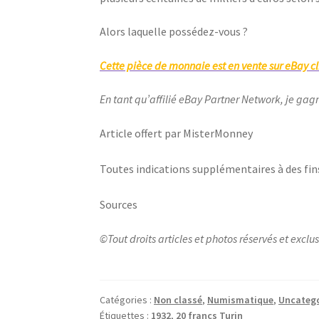
Alors laquelle possédez-vous ?
Cette pièce de monnaie est en vente sur eBay cl
En tant qu’affilié eBay Partner Network, je gag
Article offert par MisterMonney
Toutes indications supplémentaires à des fin
Sources
©Tout droits articles et photos réservés et exc
Catégories :
Non classé
,
Numismatique
,
Uncatego
Étiquettes :
1932
,
20 francs Turin