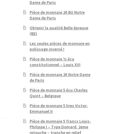
Dame de Paris
Pièce de monnaie 2€ BU Notre
Dame de Paris
Obtenir la qualité Belle épreuve
(BE)
Les seules pièces de monnaie en
polissage inversé !
Pièce de monnaie ½ écu
constitutionnel – Louis XVI
Pièce de monnaie 2€ Notre Dame
de Paris
Pièce de monnaie 5 écu Charles
Quint – Belgique
Pièce de monnaie 5 lires Victor-
Emmanuel II
Pièce de monnaie 5 francs Louis-
Philippe I – Type Domard, 2eme
retouche – tranche en relief