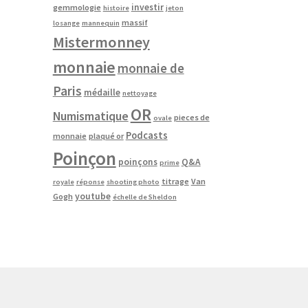
investir
gemmologie
histoire
jeton
massif
losange
mannequin
Mistermonney
monnaie
monnaie de
Paris
médaille
nettoyage
OR
Numismatique
pieces de
ovale
Podcasts
monnaie
plaqué or
Poinçon
poinçons
Q&A
prime
titrage
Van
royale
réponse
shooting photo
youtube
Gogh
échelle de Sheldon