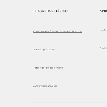
INFORMATIONS LÉGALES
A PR
Le blo
Conditions Générales de Vente et d'utilisation
Nous c
Service Après-Vente
Retours et Remboursements
Authenticité & Qualité