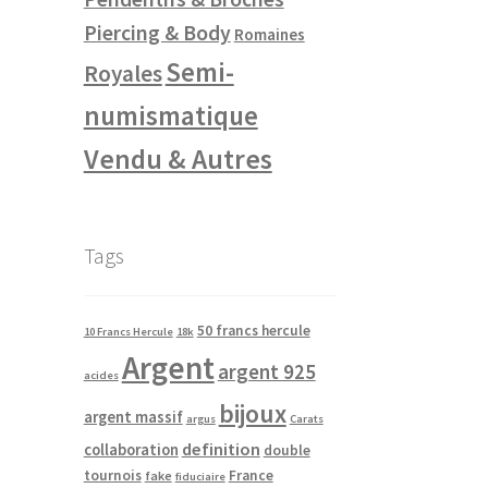
Piercing & Body
Romaines
Semi-
Royales
numismatique
Vendu & Autres
Tags
50 francs hercule
10 Francs Hercule
18k
Argent
argent 925
acides
bijoux
argent massif
argus
Carats
definition
collaboration
double
tournois
France
fake
fiduciaire