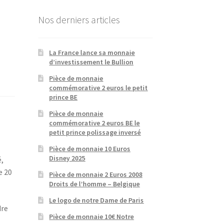
Nos derniers articles
La France lance sa monnaie
d’investissement le Bullion
Pièce de monnaie
commémorative 2 euros le petit
prince BE
Pièce de monnaie
commémorative 2 euros BE le
petit prince polissage inversé
Pièce de monnaie 10 Euros
Disney 2025
é,
e 20
Pièce de monnaie 2 Euros 2008
Droits de l’homme – Belgique
Le logo de notre Dame de Paris
dre
Pièce de monnaie 10€ Notre