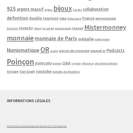
bijoux
925
argent massif
collaboration
argus
Carats
definition
double tournois
France
fake
gemmologie
fiduciaire
Mistermonney
investir
massif
histoire
jeton
losange
mannequin
monnaie
monnaie de Paris
médaille
nettoyage
OR
Numismatique
Podcasts
pieces de monnaie
plaqué or
ovale
Poinçon
poinçons
Q&A
prime
royale
réponse
shooting photo
youtube
titrage
Van Gogh
échelle de Sheldon
INFORMATIONS LÉGALES
Conditions Générales de Vente et d'utilisation