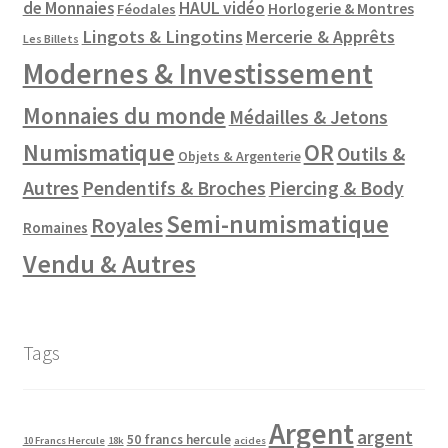
de Monnaies
HAUL vidéo
Horlogerie & Montres
Féodales
Lingots & Lingotins
Mercerie & Apprêts
Les Billets
Modernes & Investissement
Monnaies du monde
Médailles & Jetons
Numismatique
OR
Outils &
Objets & Argenterie
Autres
Pendentifs & Broches
Piercing & Body
Semi-numismatique
Royales
Romaines
Vendu & Autres
Tags
Argent
argent
50 francs hercule
10 Francs Hercule
18k
acides