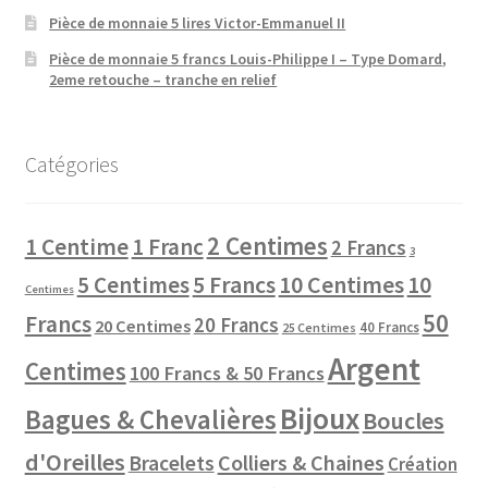
Pièce de monnaie 5 lires Victor-Emmanuel II
Pièce de monnaie 5 francs Louis-Philippe I – Type Domard,
2eme retouche – tranche en relief
Catégories
2 Centimes
1 Centime
1 Franc
2 Francs
3
10 Centimes
5 Centimes
5 Francs
10
Centimes
50
Francs
20 Francs
20 Centimes
40 Francs
25 Centimes
Argent
Centimes
100 Francs & 50 Francs
Bijoux
Bagues & Chevalières
Boucles
d'Oreilles
Colliers & Chaines
Bracelets
Création