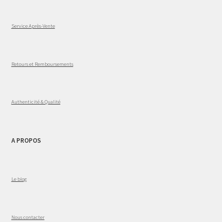
Service Après-Vente
Retours et Remboursements
Authenticité & Qualité
A PROPOS
Le blog
Nous contacter