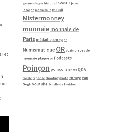
investir
gemmologie
histoire
jeton
massif
losange
mannequin
Mistermonney
on
monnaie
monnaie de
Paris
médaille
nettoyage
OR
Numismatique
pieces de
ovale
er et
Podcasts
monnaie
plaqué or
Poinçon
poinçons
Q&A
prime
en
titrage
Van
royale
réponse
shooting photo
pour
youtube
Gogh
échelle de Sheldon
t