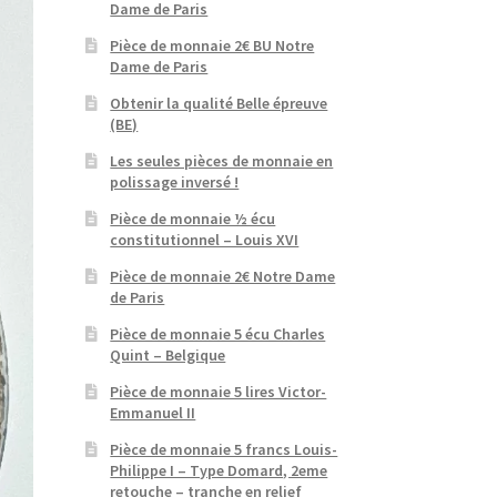
Dame de Paris
Pièce de monnaie 2€ BU Notre
Dame de Paris
Obtenir la qualité Belle épreuve
(BE)
Les seules pièces de monnaie en
polissage inversé !
Pièce de monnaie ½ écu
constitutionnel – Louis XVI
Pièce de monnaie 2€ Notre Dame
de Paris
Pièce de monnaie 5 écu Charles
Quint – Belgique
Pièce de monnaie 5 lires Victor-
Emmanuel II
Pièce de monnaie 5 francs Louis-
Philippe I – Type Domard, 2eme
retouche – tranche en relief