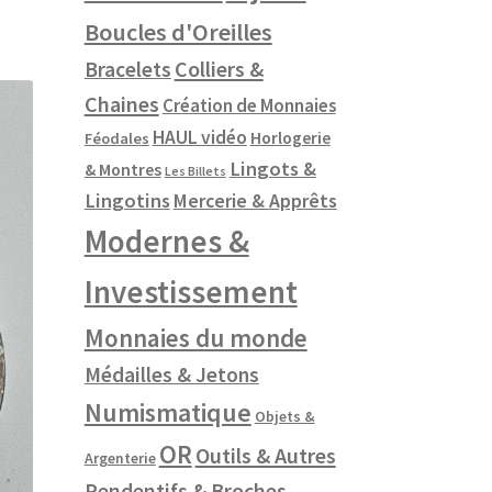
Boucles d'Oreilles
Colliers &
Bracelets
Chaines
Création de Monnaies
HAUL vidéo
Horlogerie
Féodales
Lingots &
& Montres
Les Billets
Lingotins
Mercerie & Apprêts
Modernes &
Investissement
Monnaies du monde
Médailles & Jetons
Numismatique
Objets &
OR
Outils & Autres
Argenterie
Pendentifs & Broches