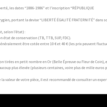
iberté, les dates “1886-1986” et l’inscription “RÉPUBLIQUE
hrygien, portant la devise “LIBERTÉ ÉGALITÉ FRATERNITÉ” dans s
, selon l’état) :
son état de conservation (TB, TTB, SUP, FDC).
généralement être cotée entre 10 € et 40 € (les prix peuvent fluctu
ion tirées en petit nombre en Or (Belle Épreuve ou Fleur de Coin), 
aucoup plus élevée (plusieurs centaines, voire plus de mille euros 
 la valeur de votre pièce, il est recommandé de consulter un exper