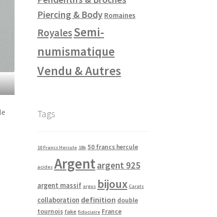
Piercing & Body
Romaines
Semi-
Royales
numismatique
Vendu & Autres
le
Tags
50 francs hercule
10 Francs Hercule
18k
Argent
argent 925
acides
bijoux
argent massif
argus
Carats
definition
collaboration
double
tournois
France
fake
fiduciaire