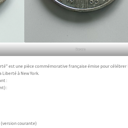
Revers
berté” est une pièce commémorative française émise pour célébrer 
a Liberté à New York.
nt :
t) :
 (version courante)