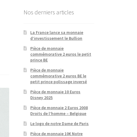
Nos derniers articles
La France lance sa monnaie
d’investissement le Bullion
Pièce de monnaie
commémorative 2 euros le petit
prince BE
Pièce de monnaie
commémorative 2 euros BE le
petit prince polissage inversé
Pièce de monnaie 10 Euros
Disney 2025
Pièce de monnaie 2 Euros 2008
Droits de l’homme – Belgique
Le logo de notre Dame de Paris
Pièce de monnaie 10€ Notre