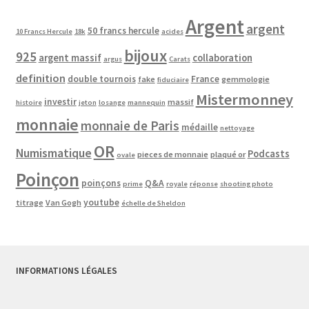
Argent
argent
50 francs hercule
10 Francs Hercule
18k
acides
bijoux
925
argent massif
collaboration
argus
Carats
definition
double tournois
France
fake
gemmologie
fiduciaire
Mistermonney
investir
massif
histoire
jeton
losange
mannequin
monnaie
monnaie de Paris
médaille
nettoyage
OR
Numismatique
Podcasts
pieces de monnaie
plaqué or
ovale
Poinçon
poinçons
Q&A
prime
royale
réponse
shooting photo
youtube
titrage
Van Gogh
échelle de Sheldon
INFORMATIONS LÉGALES