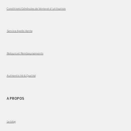
Conditions Générales de Vente et d'utilisation
Service Après-Vente
Retours et Remboursements
Authenticité & Qualité
A PROPOS
Le blog