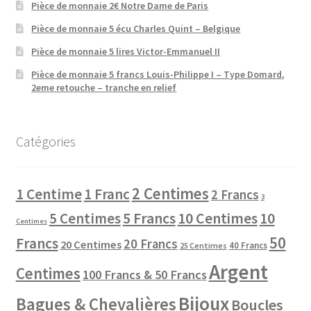
Pièce de monnaie 2€ Notre Dame de Paris
Pièce de monnaie 5 écu Charles Quint – Belgique
Pièce de monnaie 5 lires Victor-Emmanuel II
Pièce de monnaie 5 francs Louis-Philippe I – Type Domard,
2eme retouche – tranche en relief
Catégories
2 Centimes
1 Centime
1 Franc
2 Francs
3
10 Centimes
5 Centimes
5 Francs
10
Centimes
50
Francs
20 Francs
20 Centimes
40 Francs
25 Centimes
Argent
Centimes
100 Francs & 50 Francs
Bijoux
Bagues & Chevalières
Boucles