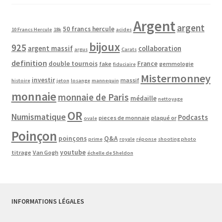
Argent
argent
50 francs hercule
10 Francs Hercule
18k
acides
bijoux
925
argent massif
collaboration
argus
Carats
definition
double tournois
France
fake
gemmologie
fiduciaire
Mistermonney
investir
massif
histoire
jeton
losange
mannequin
monnaie
monnaie de Paris
médaille
nettoyage
OR
Numismatique
Podcasts
pieces de monnaie
plaqué or
ovale
Poinçon
poinçons
Q&A
prime
royale
réponse
shooting photo
youtube
titrage
Van Gogh
échelle de Sheldon
INFORMATIONS LÉGALES