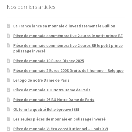
Nos derniers articles
La France lance sa monnaie d’investissement le Bullion
Pièce de monnaie commémorative 2 euros le petit prince BE
Pièce de monnaie commémorative 2 euros BE le petit prince
polissage inversé
Pièce de monnaie 10 Euros Disney 2025
Pièce de monnaie 2 Euros 2008 Droits de l’homme – Belgique
Le logo de notre Dame de Paris
Pièce de monnaie 10€ Notre Dame de Paris
Pièce de monnaie 2€ BU Notre Dame de Paris
Obtenir la qualité Belle épreuve (BE)
Les seules pièces de monnaie en polissage inversé !
Pièce de monnaie ½ écu constitutionnel – Louis XVI