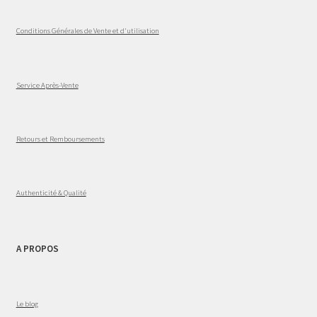
Conditions Générales de Vente et d'utilisation
Service Après-Vente
Retours et Remboursements
Authenticité & Qualité
A PROPOS
Le blog