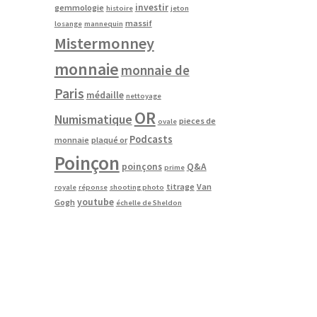
investir
gemmologie
histoire
jeton
massif
losange
mannequin
Mistermonney
monnaie
monnaie de
Paris
médaille
nettoyage
OR
Numismatique
pieces de
ovale
Podcasts
monnaie
plaqué or
Poinçon
poinçons
Q&A
prime
titrage
Van
royale
réponse
shooting photo
youtube
Gogh
échelle de Sheldon