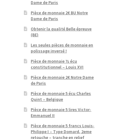
Dame de Paris
Pièce de monnaie 2€ BU Notre
Dame de Paris
Obtenir la qualité Belle épreuve
(BE)
Les seules pièces de monnaie en
polissage inversé !
Pièce de monnaie ½ écu
constitutionnel – Louis XVI
Pièce de monnaie 2€ Notre Dame
de Paris
Pièce de monnaie 5 écu Charles
Quint – Belgique
Pièce de monnaie 5 lires Victor-
Emmanuel II
Pièce de monnaie 5 francs Louis-
Philippe I – Type Domard, 2eme
retouche – tranche en relief