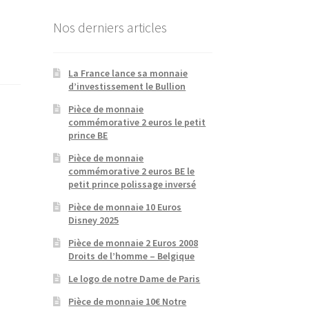
Nos derniers articles
La France lance sa monnaie
d’investissement le Bullion
Pièce de monnaie
commémorative 2 euros le petit
prince BE
Pièce de monnaie
commémorative 2 euros BE le
petit prince polissage inversé
Pièce de monnaie 10 Euros
Disney 2025
Pièce de monnaie 2 Euros 2008
Droits de l’homme – Belgique
Le logo de notre Dame de Paris
Pièce de monnaie 10€ Notre