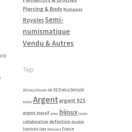
Piercing & Body
Romaines
Semi-
Royales
numismatique
Vendu & Autres
bre
Tags
s
50 francs hercule
10 Francs Hercule
18k
Argent
argent 925
acides
bijoux
argent massif
argus
Carats
definition
collaboration
double
tournois
France
fake
fiduciaire