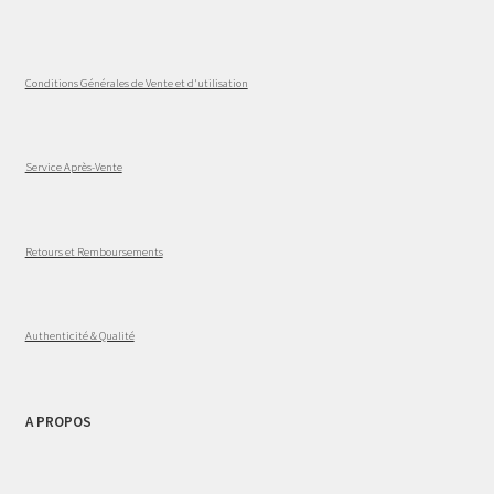
Conditions Générales de Vente et d'utilisation
Service Après-Vente
Retours et Remboursements
Authenticité & Qualité
A PROPOS