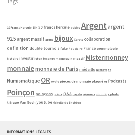
Tags
Argent
argent
50 francs hercule
10 Francs Hercule
18k
acides
bijoux
925
argent massif
collaboration
argus
Carats
definition
double tournois
France
fake
gemmologie
fiduciaire
Mistermonney
investir
massif
histoire
jeton
losange
mannequin
monnaie
monnaie de Paris
médaille
nettoyage
OR
Numismatique
Podcasts
pieces de monnaie
plaqué or
ovale
Poinçon
poinçons
Q&A
prime
royale
réponse
shooting photo
youtube
titrage
Van Gogh
échelle de Sheldon
INFORMATIONS LÉGALES