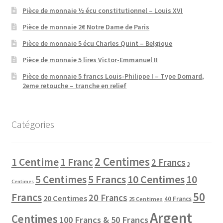
Pièce de monnaie ½ écu constitutionnel – Louis XVI
Pièce de monnaie 2€ Notre Dame de Paris
Pièce de monnaie 5 écu Charles Quint – Belgique
Pièce de monnaie 5 lires Victor-Emmanuel II
Pièce de monnaie 5 francs Louis-Philippe I – Type Domard,
2eme retouche – tranche en relief
Catégories
2 Centimes
1 Centime
1 Franc
2 Francs
3
10 Centimes
5 Centimes
5 Francs
10
Centimes
50
Francs
20 Francs
20 Centimes
40 Francs
25 Centimes
Argent
Centimes
100 Francs & 50 Francs