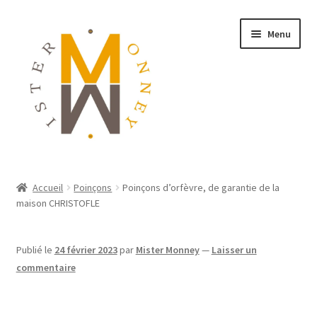
Menu
ACCUEIL
Accueil
Poinçons
Poinçons d’orfèvre, de garantie de la
maison CHRISTOFLE
MONNAIES
BIJOUX
Publié le
24 février 2023
par
Mister Monney
—
Laisser un
commentaire
BLOG