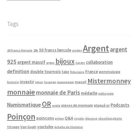
Tags
Argent
argent
50 francs hercule
10 Francs Hercule
18k
acides
bijoux
925
argent massif
collaboration
argus
Carats
definition
double tournois
France
fake
gemmologie
fiduciaire
Mistermonney
investir
massif
histoire
jeton
losange
mannequin
monnaie
monnaie de Paris
médaille
nettoyage
OR
Numismatique
Podcasts
pieces de monnaie
plaqué or
ovale
Poinçon
poinçons
Q&A
prime
royale
réponse
shooting photo
youtube
titrage
Van Gogh
échelle de Sheldon