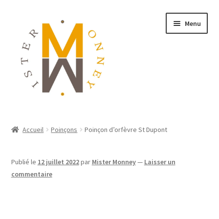
Menu
ACCUEIL
Accueil
Poinçons
Poinçon d’orfèvre St Dupont
MONNAIES
Publié le
12 juillet 2022
par
Mister Monney
—
Laisser un
BIJOUX
commentaire
BLOG