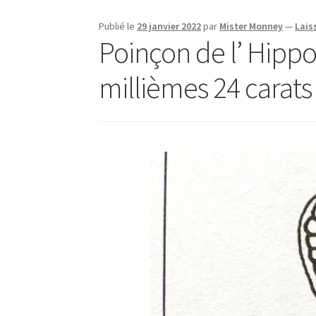
Publié le
29 janvier 2022
par
Mister Monney
—
Lais
Poinçon de l’ Hipp
millièmes 24 carats