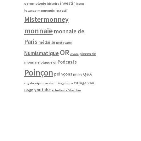
investir
gemmologie
histoire
jeton
massif
losange
mannequin
Mistermonney
monnaie
monnaie de
Paris
médaille
nettoyage
OR
Numismatique
pieces de
ovale
Podcasts
monnaie
plaqué or
Poinçon
poinçons
Q&A
prime
titrage
Van
royale
réponse
shooting photo
youtube
Gogh
échelle de Sheldon