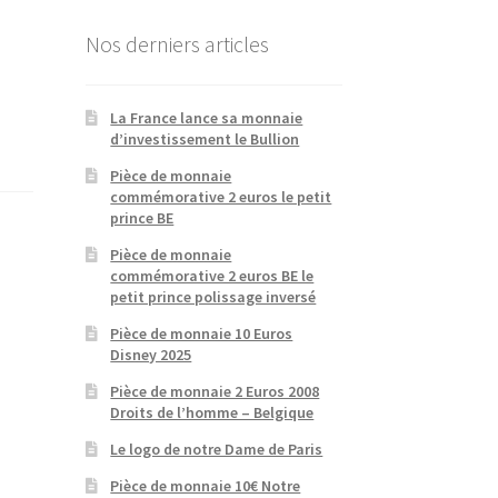
Nos derniers articles
La France lance sa monnaie
d’investissement le Bullion
Pièce de monnaie
commémorative 2 euros le petit
prince BE
Pièce de monnaie
commémorative 2 euros BE le
petit prince polissage inversé
Pièce de monnaie 10 Euros
Disney 2025
Pièce de monnaie 2 Euros 2008
Droits de l’homme – Belgique
Le logo de notre Dame de Paris
Pièce de monnaie 10€ Notre