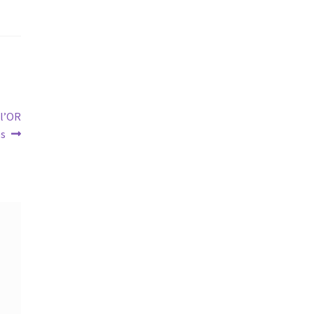
 l’OR
es