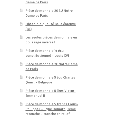
Dame de Paris
Pièce de monnaie 2€ BU Notre
Dame de Paris
Obtenir la qualité Belle épreuve
(BE)
Les seules pièces de monnaie en
polissage inversé !
Pièce de monnaie ½ écu
constitutionnel – Louis XVI
Pièce de monnaie 2€ Notre Dame
de Paris
Pièce de monnaie 5 écu Charles
Quint – Belgique
Pièce de monnaie 5 lires Victor-
Emmanuel II
Pièce de monnaie 5 francs Louis-
Philippe I – Type Domard, 2eme
retouche – tranche en relief