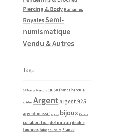
Piercing & Body
Romaines
Semi-
Royales
numismatique
Vendu & Autres
Tags
50 francs hercule
10 Francs Hercule
18k
Argent
argent 925
acides
bijoux
argent massif
argus
Carats
definition
collaboration
double
tournois
France
fake
fiduciaire