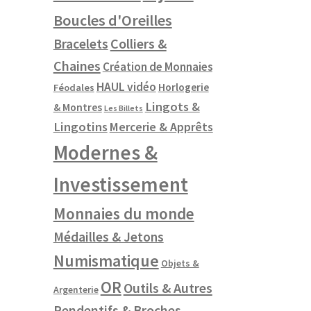
Boucles d'Oreilles
Colliers &
Bracelets
Chaines
Création de Monnaies
HAUL vidéo
Horlogerie
Féodales
Lingots &
& Montres
Les Billets
Lingotins
Mercerie & Apprêts
Modernes &
Investissement
Monnaies du monde
Médailles & Jetons
Numismatique
Objets &
OR
Outils & Autres
Argenterie
Pendentifs & Broches