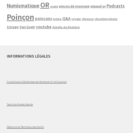
OR
Numismatique
Podcasts
pieces de monnaie
plaqué or
ovale
Poinçon
poinçons
Q&A
prime
royale
réponse
shooting photo
youtube
titrage
Van Gogh
échelle de Sheldon
INFORMATIONS LÉGALES
Conditions Générales de Vente et d'utilisation
Service Après-Vente
Retours et Remboursements