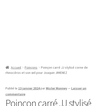
SE CONNECTER
Accueil
Poinçons
Poinçon carré JJ stylisé corne de
rhinocéros et son œil pour Joaquin JIMENEZ
Publié le
13 janvier 2024
par
Mister Monney
—
Laisser un
commentaire
Poinçon carré JJ stylisé