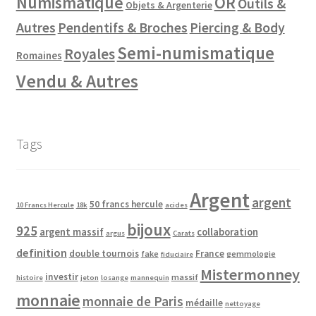
Numismatique
OR
Outils &
Objets & Argenterie
Autres
Pendentifs & Broches
Piercing & Body
Semi-numismatique
Royales
Romaines
Vendu & Autres
Tags
Argent
argent
50 francs hercule
10 Francs Hercule
18k
acides
bijoux
925
argent massif
collaboration
argus
Carats
definition
double tournois
France
fake
gemmologie
fiduciaire
Mistermonney
investir
massif
histoire
jeton
losange
mannequin
monnaie
monnaie de Paris
médaille
nettoyage