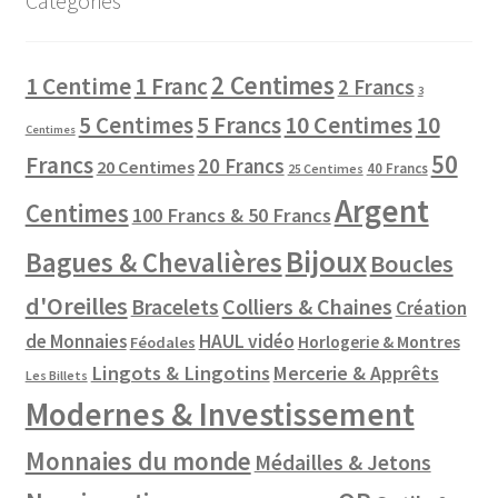
Catégories
2 Centimes
1 Centime
1 Franc
2 Francs
3
10 Centimes
5 Centimes
5 Francs
10
Centimes
50
Francs
20 Francs
20 Centimes
40 Francs
25 Centimes
Argent
Centimes
100 Francs & 50 Francs
Bijoux
Bagues & Chevalières
Boucles
d'Oreilles
Colliers & Chaines
Bracelets
Création
de Monnaies
HAUL vidéo
Horlogerie & Montres
Féodales
Lingots & Lingotins
Mercerie & Apprêts
Les Billets
Modernes & Investissement
Monnaies du monde
Médailles & Jetons