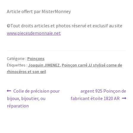
Article offert par MisterMonney
©Tout droits articles et photos réservé et exclusif au site
www.piecesdemonnaie.net
Catégorie :
Poinçons
Étiquettes :
Joaquin JIMENEZ
,
Poinçon carré JJ stylisé corne de
rhinocéros et son œil
Colle de précision pour
argent 925 Poinçon de
bijoux, bijoutier, ou
fabricant étoile 1820 AR
réparation