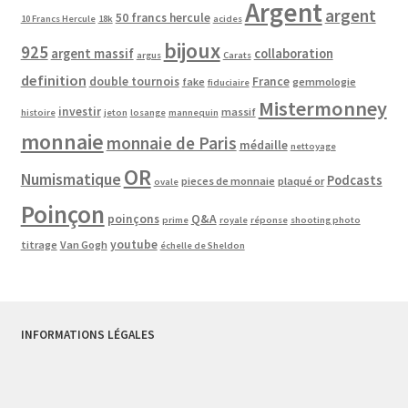
Argent
argent
50 francs hercule
10 Francs Hercule
18k
acides
bijoux
925
argent massif
collaboration
argus
Carats
definition
double tournois
France
fake
gemmologie
fiduciaire
Mistermonney
investir
massif
histoire
jeton
losange
mannequin
monnaie
monnaie de Paris
médaille
nettoyage
OR
Numismatique
Podcasts
pieces de monnaie
plaqué or
ovale
Poinçon
poinçons
Q&A
prime
royale
réponse
shooting photo
youtube
titrage
Van Gogh
échelle de Sheldon
INFORMATIONS LÉGALES