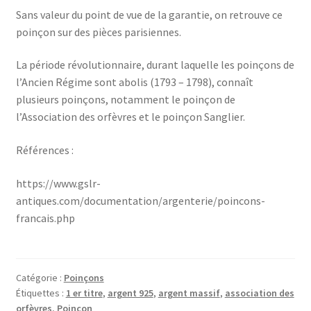
Sans valeur du point de vue de la garantie, on retrouve ce
poinçon sur des pièces parisiennes.
La période révolutionnaire, durant laquelle les poinçons de
l’Ancien Régime sont abolis (1793 – 1798), connaît
plusieurs poinçons, notamment le poinçon de
l’Association des orfèvres et le poinçon Sanglier.
Références :
https://www.gslr-
antiques.com/documentation/argenterie/poincons-
francais.php
Catégorie :
Poinçons
Étiquettes :
1 er titre
,
argent 925
,
argent massif
,
association des
orfèvres
,
Poinçon