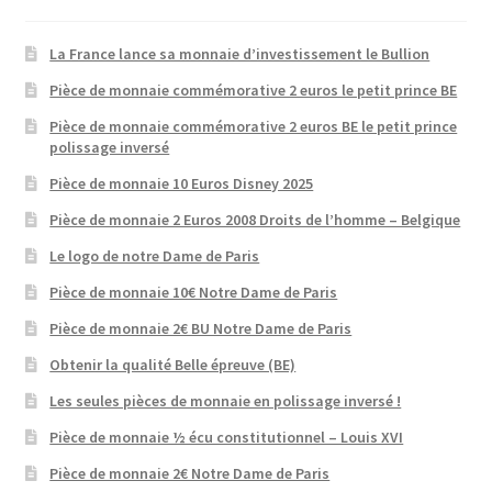
La France lance sa monnaie d’investissement le Bullion
Pièce de monnaie commémorative 2 euros le petit prince BE
Pièce de monnaie commémorative 2 euros BE le petit prince
polissage inversé
Pièce de monnaie 10 Euros Disney 2025
Pièce de monnaie 2 Euros 2008 Droits de l’homme – Belgique
Le logo de notre Dame de Paris
Pièce de monnaie 10€ Notre Dame de Paris
Pièce de monnaie 2€ BU Notre Dame de Paris
Obtenir la qualité Belle épreuve (BE)
Les seules pièces de monnaie en polissage inversé !
Pièce de monnaie ½ écu constitutionnel – Louis XVI
Pièce de monnaie 2€ Notre Dame de Paris