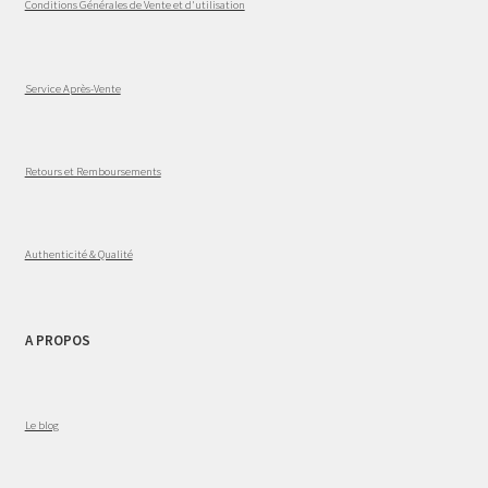
Conditions Générales de Vente et d'utilisation
Service Après-Vente
Retours et Remboursements
Authenticité & Qualité
A PROPOS
Le blog