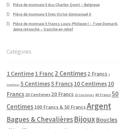
Pièce de monnaie 5 écu Charles Quint – Belgique
Pièce de monnaie 5 lires Victor-Emmanuel II
Pièce de monnaie 5 francs Louis-Philippe I – Type Domard,
2eme retouche – tranche en relief
Catégories
2 Centimes
1 Centime
1 Franc
2 Francs
3
10 Centimes
5 Centimes
5 Francs
10
Centimes
50
Francs
20 Francs
20 Centimes
40 Francs
25 Centimes
Argent
Centimes
100 Francs & 50 Francs
Bijoux
Bagues & Chevalières
Boucles