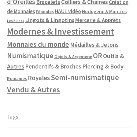
d'Oreilles
Colliers & Chaines
Bracelets
Création
de Monnaies
HAUL vidéo
Horlogerie & Montres
Féodales
Lingots & Lingotins
Mercerie & Apprêts
Les Billets
Modernes & Investissement
Monnaies du monde
Médailles & Jetons
Numismatique
OR
Outils &
Objets & Argenterie
Autres
Pendentifs & Broches
Piercing & Body
Semi-numismatique
Royales
Romaines
Vendu & Autres
Tags