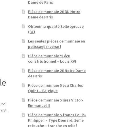
Dame de Paris
Pièce de monnaie 2€ BU Notre
Dame de Paris
Obtenir la qualité Belle épreuve
(BE)
Les seules pièces de monnaie en
polissage inversé !
Pièce de monnaie ½ écu
constitutionnel – Louis XVI
Pièce de monnaie 2€ Notre Dame
de Paris
le
Pièce de monnaie 5 écu Charles
Quint – Belgique
Pièce de monnaie 5 lires Victor-
sez
Emmanuel II
rté.
Pièce de monnaie 5 francs Louis-
Philippe I – Type Domard, 2eme
retouche – tranche en relief