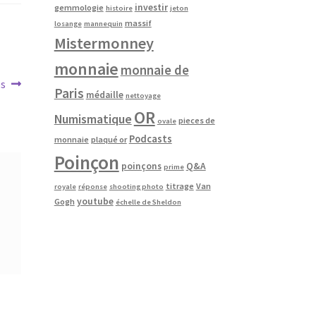
investir
gemmologie
histoire
jeton
massif
losange
mannequin
Mistermonney
monnaie
monnaie de
es
Paris
médaille
nettoyage
OR
Numismatique
pieces de
ovale
Podcasts
monnaie
plaqué or
Poinçon
poinçons
Q&A
prime
titrage
Van
royale
réponse
shooting photo
youtube
Gogh
échelle de Sheldon