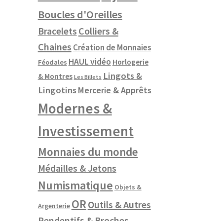
Boucles d'Oreilles
Colliers &
Bracelets
Chaines
Création de Monnaies
HAUL vidéo
Horlogerie
Féodales
Lingots &
& Montres
Les Billets
Lingotins
Mercerie & Apprêts
Modernes &
Investissement
Monnaies du monde
Médailles & Jetons
Numismatique
Objets &
OR
Outils & Autres
Argenterie
Pendentifs & Broches