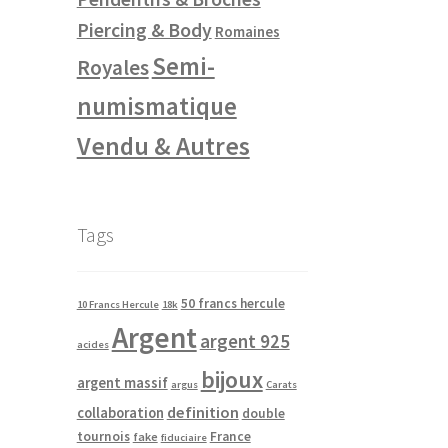
Piercing & Body
Romaines
Semi-
Royales
numismatique
Vendu & Autres
Tags
50 francs hercule
10 Francs Hercule
18k
Argent
argent 925
acides
bijoux
argent massif
argus
Carats
definition
collaboration
double
tournois
France
fake
fiduciaire