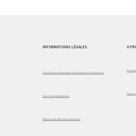
INFORMATIONS LÉGALES
A PR
Le blo
Conditions Générales de Vente et d'utilisation
Nous c
Service Après-Vente
Retours et Remboursements