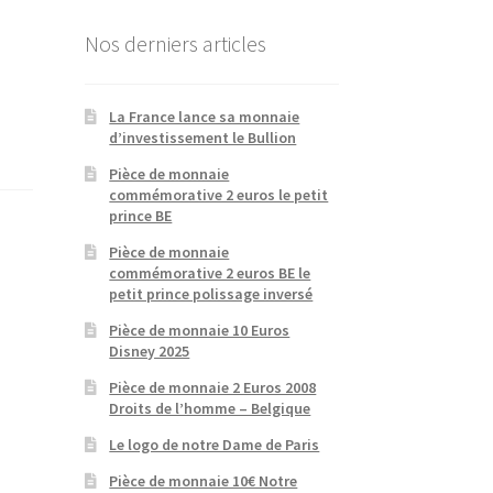
Nos derniers articles
La France lance sa monnaie
d’investissement le Bullion
Pièce de monnaie
commémorative 2 euros le petit
prince BE
Pièce de monnaie
commémorative 2 euros BE le
petit prince polissage inversé
Pièce de monnaie 10 Euros
Disney 2025
Pièce de monnaie 2 Euros 2008
Droits de l’homme – Belgique
Le logo de notre Dame de Paris
Pièce de monnaie 10€ Notre