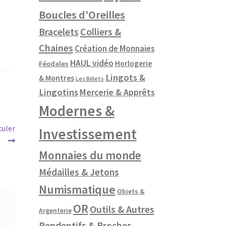
Boucles d'Oreilles
Colliers &
Bracelets
Chaines
Création de Monnaies
HAUL vidéo
Horlogerie
Féodales
Lingots &
& Montres
Les Billets
Lingotins
Mercerie & Apprêts
Modernes &
culer
Investissement
Monnaies du monde
Médailles & Jetons
Numismatique
Objets &
OR
Outils & Autres
Argenterie
Pendentifs & Broches