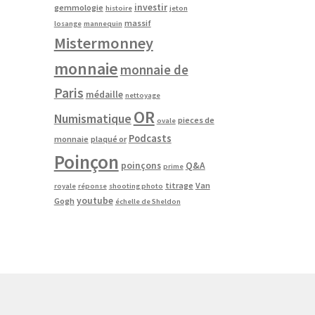
investir
gemmologie
histoire
jeton
massif
losange
mannequin
Mistermonney
monnaie
monnaie de
Paris
médaille
nettoyage
OR
Numismatique
pieces de
ovale
Podcasts
monnaie
plaqué or
Poinçon
poinçons
Q&A
prime
titrage
Van
royale
réponse
shooting photo
youtube
Gogh
échelle de Sheldon