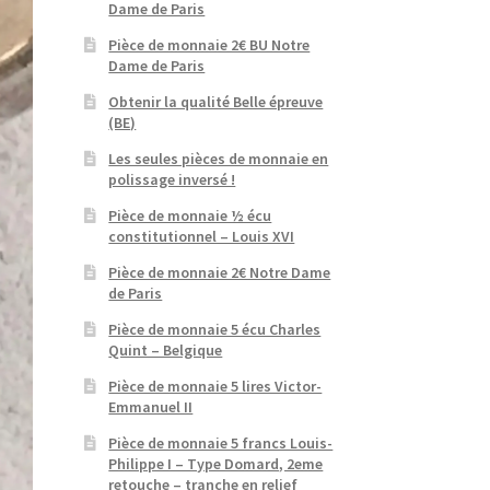
Dame de Paris
Pièce de monnaie 2€ BU Notre
Dame de Paris
Obtenir la qualité Belle épreuve
(BE)
Les seules pièces de monnaie en
polissage inversé !
Pièce de monnaie ½ écu
constitutionnel – Louis XVI
Pièce de monnaie 2€ Notre Dame
de Paris
Pièce de monnaie 5 écu Charles
Quint – Belgique
Pièce de monnaie 5 lires Victor-
Emmanuel II
Pièce de monnaie 5 francs Louis-
Philippe I – Type Domard, 2eme
retouche – tranche en relief