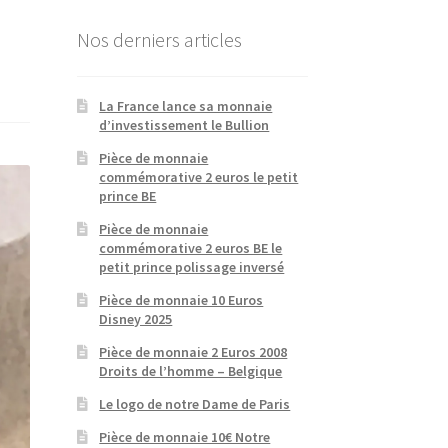
Nos derniers articles
La France lance sa monnaie
d’investissement le Bullion
Pièce de monnaie
commémorative 2 euros le petit
prince BE
Pièce de monnaie
commémorative 2 euros BE le
petit prince polissage inversé
Pièce de monnaie 10 Euros
Disney 2025
Pièce de monnaie 2 Euros 2008
Droits de l’homme – Belgique
Le logo de notre Dame de Paris
Pièce de monnaie 10€ Notre