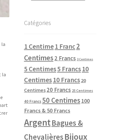
Catégories
 la
2
1 Centime
1 Franc
Centimes
2 Francs
3 Centimes
10
5 Centimes
5 Francs
 la
Centimes
10 Francs
20
20 Francs
Centimes
25 Centimes
le
50 Centimes
100
40 Francs
part
Francs & 50 Francs
trer
Argent
Bagues &
Bijoux
Chevalières