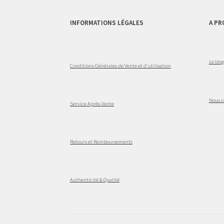
INFORMATIONS LÉGALES
A PR
Le blo
Conditions Générales de Vente et d'utilisation
Nous c
Service Après-Vente
Retours et Remboursements
Authenticité & Qualité