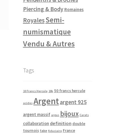
Piercing & Body
Romaines
Semi-
Royales
numismatique
Vendu & Autres
Tags
50 francs hercule
10 Francs Hercule
18k
Argent
argent 925
acides
bijoux
argent massif
argus
Carats
definition
collaboration
double
tournois
France
fake
fiduciaire