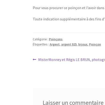
Pour vous procurer ce poinçon et l’avoir dans v
Toute indication supplémentaire à des fins d
Catégorie :
Poinçons
Étiquettes :
Argent
,
argent 925
,
bijoux
,
Poinçon
MisterMonney et Régis LE BRUN, photog
Laisser un commentaire