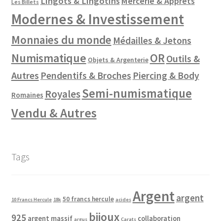
Lingots & Lingotins
Mercerie & Apprêts
Les Billets
Modernes & Investissement
Monnaies du monde
Médailles & Jetons
Numismatique
OR
Outils &
Objets & Argenterie
Autres
Pendentifs & Broches
Piercing & Body
Semi-numismatique
Royales
Romaines
Vendu & Autres
Tags
Argent
argent
50 francs hercule
10 Francs Hercule
18k
acides
bijoux
925
argent massif
collaboration
argus
Carats