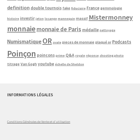
definition
double tournois
France
fake
gemmologie
fiduciaire
Mistermonney
investir
massif
histoire
jeton
losange
mannequin
monnaie
monnaie de Paris
médaille
nettoyage
OR
Numismatique
Podcasts
pieces de monnaie
plaqué or
ovale
Poinçon
poinçons
Q&A
prime
royale
réponse
shooting photo
youtube
titrage
Van Gogh
échelle de Sheldon
INFORMATIONS LÉGALES
Conditions Générales de Vente et d'utilisation