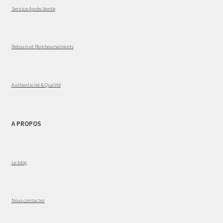
Service Après-Vente
Retours et Remboursements
Authenticité & Qualité
A PROPOS
Le blog
Nous contacter