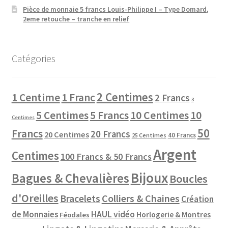
Pièce de monnaie 5 francs Louis-Philippe I – Type Domard,
2eme retouche – tranche en relief
Catégories
2 Centimes
1 Centime
1 Franc
2 Francs
3
10 Centimes
5 Centimes
5 Francs
10
Centimes
50
Francs
20 Francs
20 Centimes
40 Francs
25 Centimes
Argent
Centimes
100 Francs & 50 Francs
Bijoux
Bagues & Chevalières
Boucles
d'Oreilles
Colliers & Chaines
Bracelets
Création
de Monnaies
HAUL vidéo
Horlogerie & Montres
Féodales