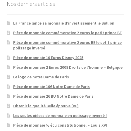
Nos derniers articles
La France lance sa monnaie d’investissement le Bullion
Pièce de monnaie commémorative 2 euros le petit prince BE
Pièce de monnaie commémorative 2 euros BE le petit prince
polissage inversé
Pièce de monnaie 10 Euros Disney 2025
Pièce de monnaie 2 Euros 2008 Droits de l’homme – Belgique
Le logo de notre Dame de Paris
Pièce de monnaie 10€ Notre Dame de Paris
Pièce de monnaie 2€ BU Notre Dame de Paris
Obtenir la qualité Belle épreuve (BE)
Les seules pièces de monnaie en polissage inversé !
Pièce de monnaie ½ écu constitutionnel – Louis XVI