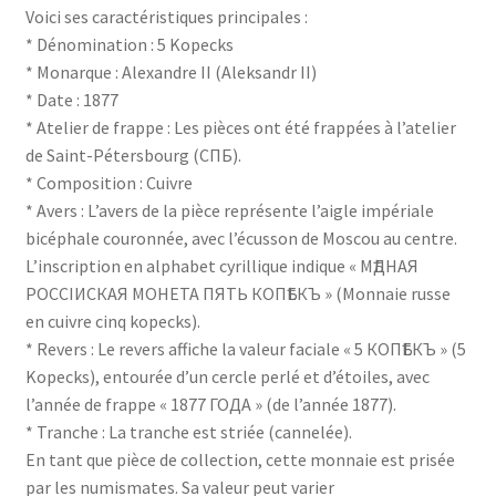
Voici ses caractéristiques principales :
* Dénomination : 5 Kopecks
* Monarque : Alexandre II (Aleksandr II)
* Date : 1877
* Atelier de frappe : Les pièces ont été frappées à l’atelier
de Saint-Pétersbourg (СПБ).
* Composition : Cuivre
* Avers : L’avers de la pièce représente l’aigle impériale
bicéphale couronnée, avec l’écusson de Moscou au centre.
L’inscription en alphabet cyrillique indique « МѢДНАЯ
РОССІИСКАЯ МОНЕТА ПЯТЬ КОПѢЕКЪ » (Monnaie russe
en cuivre cinq kopecks).
* Revers : Le revers affiche la valeur faciale « 5 КОПѢЕКЪ » (5
Kopecks), entourée d’un cercle perlé et d’étoiles, avec
l’année de frappe « 1877 ГОДА » (de l’année 1877).
* Tranche : La tranche est striée (cannelée).
En tant que pièce de collection, cette monnaie est prisée
par les numismates. Sa valeur peut varier