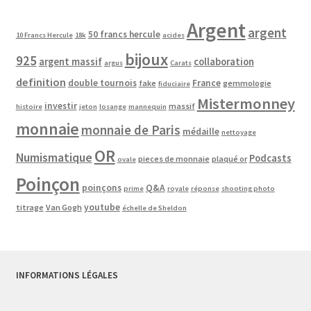
Argent
argent
50 francs hercule
10 Francs Hercule
18k
acides
bijoux
925
argent massif
collaboration
argus
Carats
definition
double tournois
France
fake
gemmologie
fiduciaire
Mistermonney
investir
massif
histoire
jeton
losange
mannequin
monnaie
monnaie de Paris
médaille
nettoyage
OR
Numismatique
Podcasts
pieces de monnaie
plaqué or
ovale
Poinçon
poinçons
Q&A
prime
royale
réponse
shooting photo
youtube
titrage
Van Gogh
échelle de Sheldon
INFORMATIONS LÉGALES