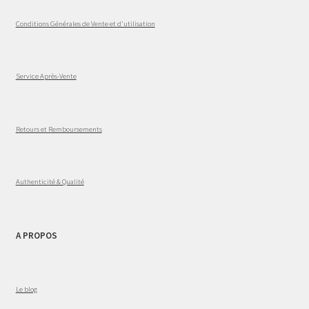
Conditions Générales de Vente et d'utilisation
Service Après-Vente
Retours et Remboursements
Authenticité & Qualité
A PROPOS
Le blog