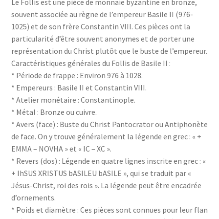
Le Follis est une pièce de monnaie byzantine en bronze,
souvent associée au règne de l’empereur Basile II (976-
1025) et de son frère Constantin VIII. Ces pièces ont la
particularité d’être souvent anonymes et de porter une
représentation du Christ plutôt que le buste de l’empereur.
Caractéristiques générales du Follis de Basile II :
* Période de frappe : Environ 976 à 1028.
* Empereurs : Basile II et Constantin VIII.
* Atelier monétaire : Constantinople.
* Métal : Bronze ou cuivre.
* Avers (face) : Buste du Christ Pantocrator ou Antiphonète
de face. On y trouve généralement la légende en grec : « +
EMMA – NOVHA » et « IC – XC ».
* Revers (dos) : Légende en quatre lignes inscrite en grec : «
+ IhSUS XRISTUS bASILEU bASILE », qui se traduit par «
Jésus-Christ, roi des rois ». La légende peut être encadrée
d’ornements.
* Poids et diamètre : Ces pièces sont connues pour leur flan