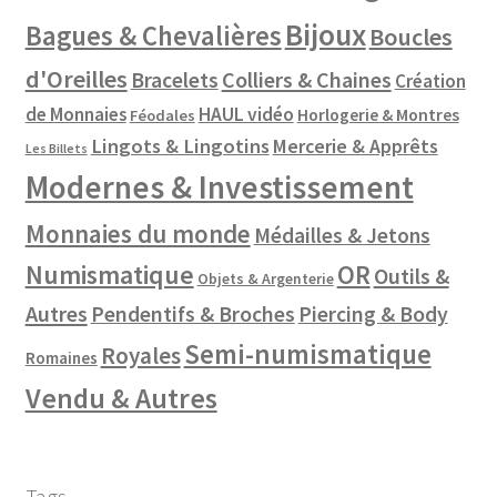
Bijoux
Bagues & Chevalières
Boucles
d'Oreilles
Colliers & Chaines
Bracelets
Création
de Monnaies
HAUL vidéo
Horlogerie & Montres
Féodales
Lingots & Lingotins
Mercerie & Apprêts
Les Billets
Modernes & Investissement
Monnaies du monde
Médailles & Jetons
Numismatique
OR
Outils &
Objets & Argenterie
Autres
Pendentifs & Broches
Piercing & Body
Semi-numismatique
Royales
Romaines
Vendu & Autres
Tags