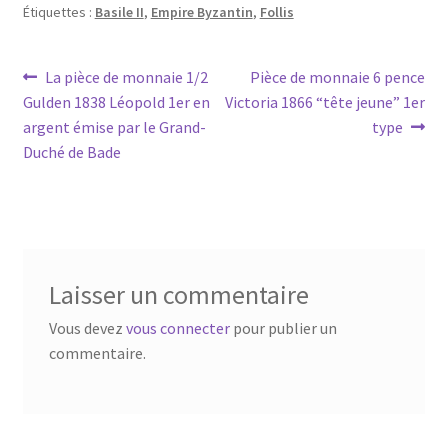
Étiquettes :
Basile II
,
Empire Byzantin
,
Follis
La pièce de monnaie 1/2
Pièce de monnaie 6 pence
Gulden 1838 Léopold 1er en
Victoria 1866 “tête jeune” 1er
argent émise par le Grand-
type
Duché de Bade
Laisser un commentaire
Vous devez
vous connecter
pour publier un
commentaire.