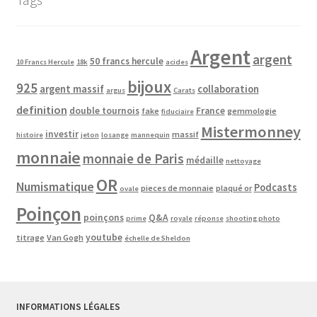
Argent
argent
50 francs hercule
10 Francs Hercule
18k
acides
bijoux
925
argent massif
collaboration
argus
Carats
definition
double tournois
France
fake
gemmologie
fiduciaire
Mistermonney
investir
massif
histoire
jeton
losange
mannequin
monnaie
monnaie de Paris
médaille
nettoyage
OR
Numismatique
Podcasts
pieces de monnaie
plaqué or
ovale
Poinçon
poinçons
Q&A
prime
royale
réponse
shooting photo
youtube
titrage
Van Gogh
échelle de Sheldon
INFORMATIONS LÉGALES