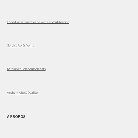
Conditions Générales de Vente et d'utilisation
Service Après-Vente
Retours et Remboursements
Authenticité & Qualité
A PROPOS