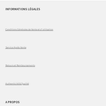
INFORMATIONS LÉGALES
Conditions Générales de Vente et d'utilisation
Service Après-Vente
Retours et Remboursements
Authenticité & Qualité
A PROPOS