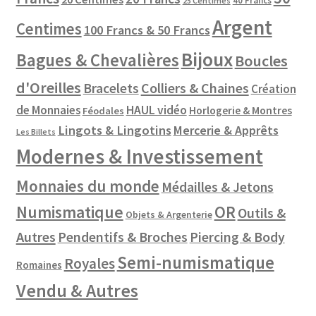
40 Francs
25 Centimes
Argent
Centimes
100 Francs & 50 Francs
Bijoux
Bagues & Chevalières
Boucles
d'Oreilles
Colliers & Chaines
Bracelets
Création
de Monnaies
HAUL vidéo
Horlogerie & Montres
Féodales
Lingots & Lingotins
Mercerie & Apprêts
Les Billets
Modernes & Investissement
Monnaies du monde
Médailles & Jetons
Numismatique
OR
Outils &
Objets & Argenterie
Autres
Pendentifs & Broches
Piercing & Body
Semi-numismatique
Royales
Romaines
Vendu & Autres