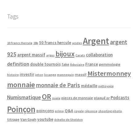
Tags
Argent
argent
50 francs hercule
10 Francs Hercule
18k
acides
bijoux
925
argent massif
collaboration
argus
Carats
definition
double tournois
France
fake
gemmologie
fiduciaire
Mistermonney
investir
massif
histoire
jeton
losange
mannequin
monnaie
monnaie de Paris
médaille
nettoyage
OR
Numismatique
Podcasts
pieces de monnaie
plaqué or
ovale
Poinçon
poinçons
Q&A
prime
royale
réponse
shooting photo
youtube
titrage
Van Gogh
échelle de Sheldon