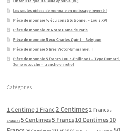
Obtenir la qualité Belle épreuve (BE)
Les seules pièces de monnaie en polissage inversé !
Pièce de monnaie ½ écu constitutionnel – Louis XVI
Pièce de monnaie 2€ Notre Dame de Paris
Pièce de monnaie 5 écu Charles Quint – Belgique
Pièce de monnaie 5 lires Victor-Emmanuel II
Pièce de monnaie 5 francs Louis-Philippe I – Type Domard,
2eme retouche – tranche en relief
Catégories
2 Centimes
1 Centime
1 Franc
2 Francs
3
10 Centimes
5 Centimes
5 Francs
10
Centimes
50
Francs
20 Francs
20 Centimes