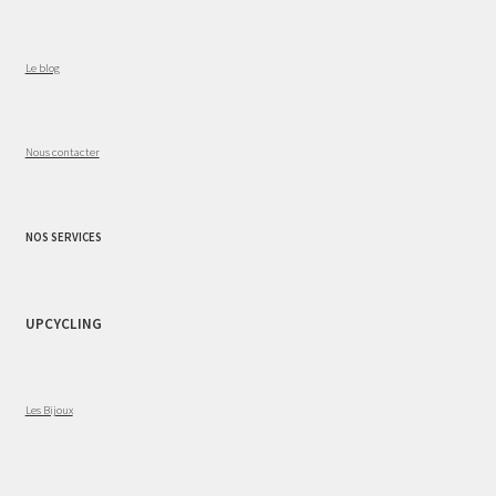
Le blog
Nous contacter
NOS SERVICES
UPCYCLING
Les Bijoux