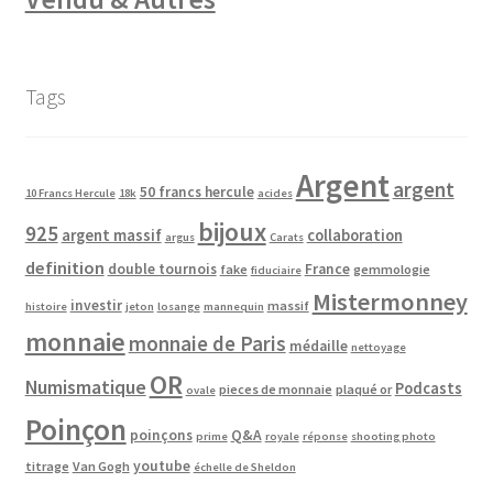
Tags
Argent
argent
50 francs hercule
10 Francs Hercule
18k
acides
bijoux
925
argent massif
collaboration
argus
Carats
definition
double tournois
France
fake
gemmologie
fiduciaire
Mistermonney
investir
massif
histoire
jeton
losange
mannequin
monnaie
monnaie de Paris
médaille
nettoyage
OR
Numismatique
Podcasts
pieces de monnaie
plaqué or
ovale
Poinçon
poinçons
Q&A
prime
royale
réponse
shooting photo
youtube
titrage
Van Gogh
échelle de Sheldon