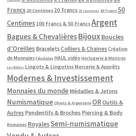
Centimes
50
Francs
20 Francs
20 Centimes
40 Francs
25 Centimes
Argent
Centimes
100 Francs & 50 Francs
Bijoux
Bagues & Chevalières
Boucles
d'Oreilles
Colliers & Chaines
Bracelets
Création
de Monnaies
HAUL vidéo
Horlogerie & Montres
Féodales
Lingots & Lingotins
Mercerie & Apprêts
Les Billets
Modernes & Investissement
Monnaies du monde
Médailles & Jetons
Numismatique
OR
Outils &
Objets & Argenterie
Autres
Pendentifs & Broches
Piercing & Body
Semi-numismatique
Royales
Romaines
Vendu & Autres