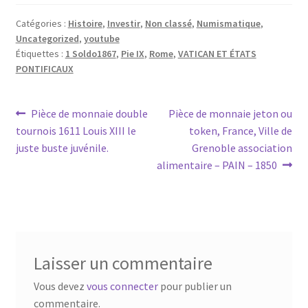
Catégories :
Histoire
,
Investir
,
Non classé
,
Numismatique
,
Uncategorized
,
youtube
Étiquettes :
1 Soldo1867
,
Pie IX
,
Rome
,
VATICAN ET ÉTATS
PONTIFICAUX
Pièce de monnaie double
Pièce de monnaie jeton ou
tournois 1611 Louis XIII le
token, France, Ville de
juste buste juvénile.
Grenoble association
alimentaire – PAIN – 1850
Laisser un commentaire
Vous devez
vous connecter
pour publier un
commentaire.