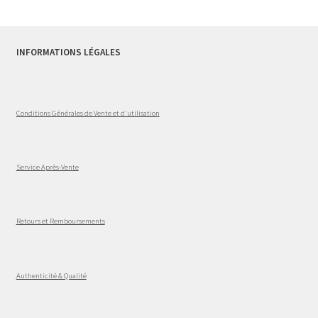
INFORMATIONS LÉGALES
Conditions Générales de Vente et d'utilisation
Service Après-Vente
Retours et Remboursements
Authenticité & Qualité