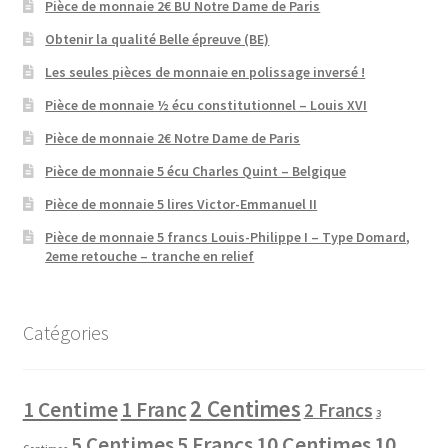
Pièce de monnaie 2€ BU Notre Dame de Paris
Obtenir la qualité Belle épreuve (BE)
Les seules pièces de monnaie en polissage inversé !
Pièce de monnaie ½ écu constitutionnel – Louis XVI
Pièce de monnaie 2€ Notre Dame de Paris
Pièce de monnaie 5 écu Charles Quint – Belgique
Pièce de monnaie 5 lires Victor-Emmanuel II
Pièce de monnaie 5 francs Louis-Philippe I – Type Domard,
2eme retouche – tranche en relief
Catégories
2 Centimes
1 Centime
1 Franc
2 Francs
3
10 Centimes
5 Centimes
5 Francs
10