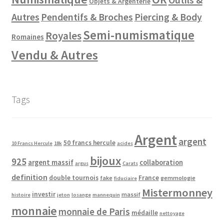
Objets & Argenterie
Autres
Pendentifs & Broches
Piercing & Body
Semi-numismatique
Royales
Romaines
Vendu & Autres
Tags
Argent
argent
50 francs hercule
10 Francs Hercule
18k
acides
bijoux
925
argent massif
collaboration
argus
Carats
definition
double tournois
France
fake
gemmologie
fiduciaire
Mistermonney
investir
massif
histoire
jeton
losange
mannequin
monnaie
monnaie de Paris
médaille
nettoyage