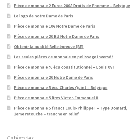
Pièce de monnaie 2 Euros 2008 Droits de l’homme – Belgique
Le logo de notre Dame de Paris
Pièce de monnaie 10€ Notre Dame de Paris
Pièce de monnaie 2€ BU Notre Dame de Paris
Obtenir la qualité Belle épreuve (BE)
Les seules pièces de monnaie en polissage inversé !
Pièce de monnaie ½ écu constitutionnel – Louis XVI
Pièce de monnaie 2€ Notre Dame de Paris
Pièce de monnaie 5 écu Charles Quint – Belgique
Pièce de monnaie 5 lires Victor-Emmanuel II
Pièce de monnaie 5 francs Louis-Philippe I – Type Domard,
2eme retouche – tranche en relief
Catégories