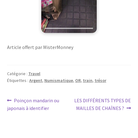
Article offert par MisterMonney
Catégorie :
Travel
Étiquettes :
Argent
,
Numismatique
,
OR
,
train
,
trésor
Poinçon mandarin ou
LES DIFFÉRENTS TYPES DE
japonais à identifier
MAILLES DE CHAÎNES ?