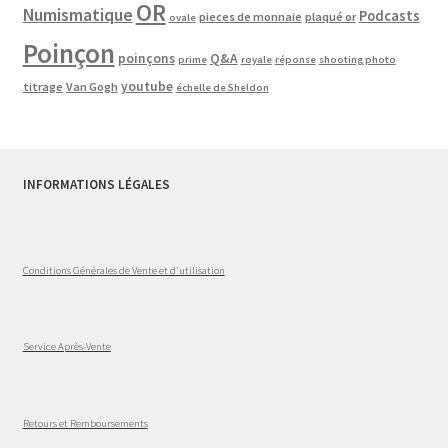
OR
Numismatique
Podcasts
pieces de monnaie
plaqué or
ovale
Poinçon
poinçons
Q&A
prime
royale
réponse
shooting photo
youtube
titrage
Van Gogh
échelle de Sheldon
INFORMATIONS LÉGALES
Conditions Générales de Vente et d'utilisation
Service Après-Vente
Retours et Remboursements