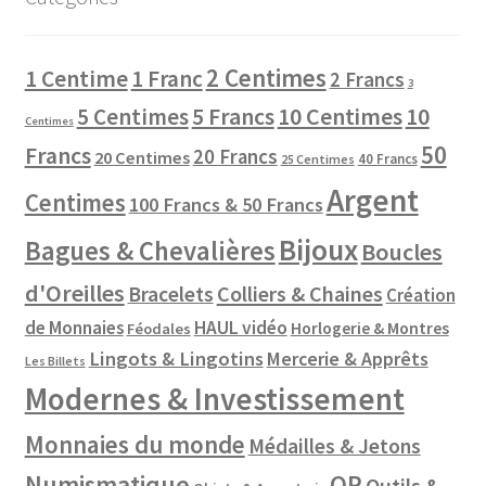
2 Centimes
1 Centime
1 Franc
2 Francs
3
10 Centimes
5 Centimes
5 Francs
10
Centimes
50
Francs
20 Francs
20 Centimes
40 Francs
25 Centimes
Argent
Centimes
100 Francs & 50 Francs
Bijoux
Bagues & Chevalières
Boucles
d'Oreilles
Colliers & Chaines
Bracelets
Création
de Monnaies
HAUL vidéo
Horlogerie & Montres
Féodales
Lingots & Lingotins
Mercerie & Apprêts
Les Billets
Modernes & Investissement
Monnaies du monde
Médailles & Jetons
Numismatique
OR
Outils &