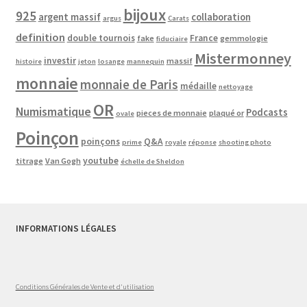
bijoux
925
argent massif
collaboration
argus
Carats
definition
double tournois
France
fake
gemmologie
fiduciaire
Mistermonney
investir
massif
histoire
jeton
losange
mannequin
monnaie
monnaie de Paris
médaille
nettoyage
OR
Numismatique
Podcasts
pieces de monnaie
plaqué or
ovale
Poinçon
poinçons
Q&A
prime
royale
réponse
shooting photo
youtube
titrage
Van Gogh
échelle de Sheldon
INFORMATIONS LÉGALES
Conditions Générales de Vente et d'utilisation