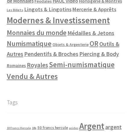
de Monnaies
HAUL vidéo
Horlogerie & Montres
Féodales
Lingots & Lingotins
Mercerie & Apprêts
Les Billets
Modernes & Investissement
Monnaies du monde
Médailles & Jetons
Numismatique
OR
Outils &
Objets & Argenterie
Autres
Pendentifs & Broches
Piercing & Body
Semi-numismatique
Royales
Romaines
Vendu & Autres
Tags
Argent
argent
50 francs hercule
10 Francs Hercule
18k
acides