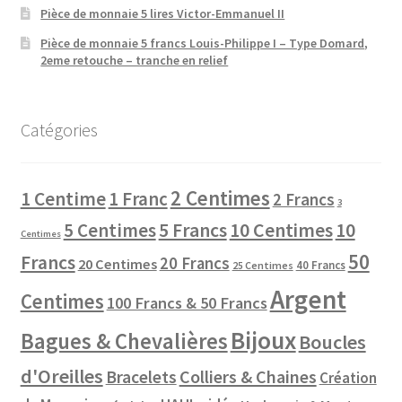
Pièce de monnaie 5 lires Victor-Emmanuel II
Pièce de monnaie 5 francs Louis-Philippe I – Type Domard,
2eme retouche – tranche en relief
Catégories
2 Centimes
1 Centime
1 Franc
2 Francs
3
10 Centimes
5 Centimes
5 Francs
10
Centimes
50
Francs
20 Francs
20 Centimes
40 Francs
25 Centimes
Argent
Centimes
100 Francs & 50 Francs
Bijoux
Bagues & Chevalières
Boucles
d'Oreilles
Colliers & Chaines
Bracelets
Création