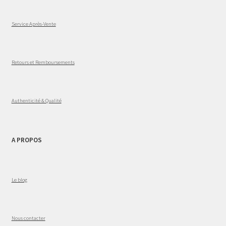
Service Après-Vente
Retours et Remboursements
Authenticité & Qualité
A PROPOS
Le blog
Nous contacter