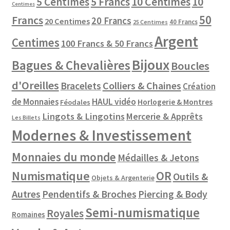
10 Centimes
5 Centimes
5 Francs
10
Centimes
50
Francs
20 Francs
20 Centimes
40 Francs
25 Centimes
Argent
Centimes
100 Francs & 50 Francs
Bijoux
Bagues & Chevalières
Boucles
d'Oreilles
Colliers & Chaines
Bracelets
Création
de Monnaies
HAUL vidéo
Horlogerie & Montres
Féodales
Lingots & Lingotins
Mercerie & Apprêts
Les Billets
Modernes & Investissement
Monnaies du monde
Médailles & Jetons
Numismatique
OR
Outils &
Objets & Argenterie
Autres
Pendentifs & Broches
Piercing & Body
Semi-numismatique
Royales
Romaines