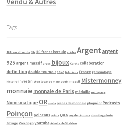
Vendu & Autres
Tags
Argent
argent
50 francs hercule
10 Francs Hercule
18k
acides
bijoux
925
argent massif
collaboration
argus
Carats
definition
double tournois
France
fake
gemmologie
fiduciaire
Mistermonney
investir
massif
histoire
jeton
losange
mannequin
monnaie
monnaie de Paris
médaille
nettoyage
OR
Numismatique
Podcasts
pieces de monnaie
plaqué or
ovale
Poinçon
poinçons
Q&A
prime
royale
réponse
shooting photo
youtube
titrage
Van Gogh
échelle de Sheldon