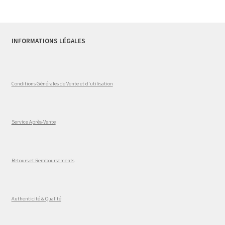
INFORMATIONS LÉGALES
Conditions Générales de Vente et d'utilisation
Service Après-Vente
Retours et Remboursements
Authenticité & Qualité