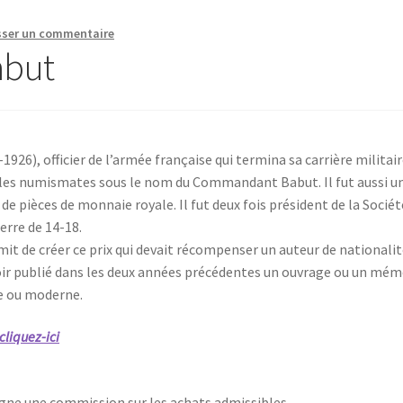
sser un commentaire
abut
26), officier de l’armée française qui termina sa carrière militai
 les numismates sous le nom du Commandant Babut. Il fut aussi u
 pièces de monnaie royale. Il fut deux fois président de la Sociét
erre de 14-18.
mit de créer ce prix qui devait récompenser un auteur de nationali
oir publié dans les deux années précédentes un ouvrage ou un mém
ne ou moderne.
cliquez-ici
gagne une commission sur les achats admissibles