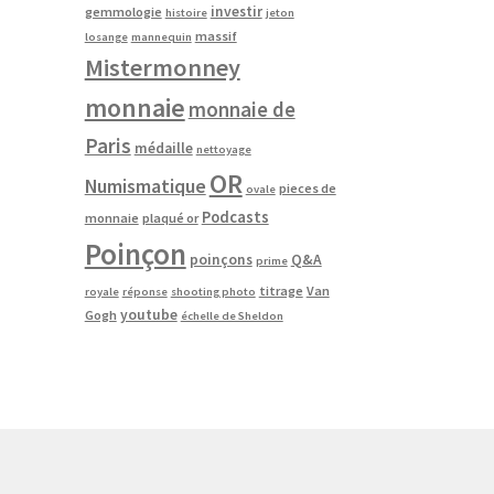
investir
gemmologie
histoire
jeton
massif
losange
mannequin
Mistermonney
monnaie
monnaie de
Paris
médaille
nettoyage
OR
Numismatique
pieces de
ovale
Podcasts
monnaie
plaqué or
Poinçon
poinçons
Q&A
prime
titrage
Van
royale
réponse
shooting photo
youtube
Gogh
échelle de Sheldon