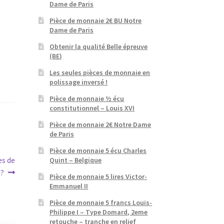
Dame de Paris
Pièce de monnaie 2€ BU Notre
Dame de Paris
Obtenir la qualité Belle épreuve
(BE)
Les seules pièces de monnaie en
polissage inversé !
Pièce de monnaie ½ écu
constitutionnel – Louis XVI
Pièce de monnaie 2€ Notre Dame
de Paris
Pièce de monnaie 5 écu Charles
es de
Quint – Belgique
?
Pièce de monnaie 5 lires Victor-
Emmanuel II
Pièce de monnaie 5 francs Louis-
Philippe I – Type Domard, 2eme
retouche – tranche en relief