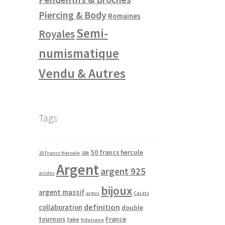
Piercing & Body
Romaines
Semi-
Royales
numismatique
Vendu & Autres
Tags
50 francs hercule
10 Francs Hercule
18k
Argent
argent 925
acides
bijoux
argent massif
argus
Carats
definition
collaboration
double
tournois
France
fake
fiduciaire