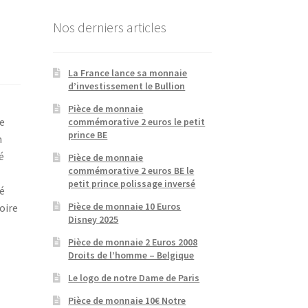
Nos derniers articles
La France lance sa monnaie
d’investissement le Bullion
Pièce de monnaie
re
commémorative 2 euros le petit
prince BE
n
é
Pièce de monnaie
commémorative 2 euros BE le
petit prince polissage inversé
té
Pièce de monnaie 10 Euros
oire
Disney 2025
Pièce de monnaie 2 Euros 2008
Droits de l’homme – Belgique
Le logo de notre Dame de Paris
Pièce de monnaie 10€ Notre