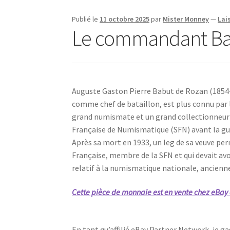
Publié le
11 octobre 2025
par
Mister Monney
—
Lai
Le commandant B
Auguste Gaston Pierre Babut de Rozan (1854-19
comme chef de bataillon, est plus connu par
grand numismate et un grand collectionneur de
Française de Numismatique (SFN) avant la gu
Après sa mort en 1933, un leg de sa veuve per
Française, membre de la SFN et qui devait av
relatif à la numismatique nationale, ancien
Cette pièce de monnaie est en vente chez eBay 
En tant qu’affilié eBay Partner Network, je 