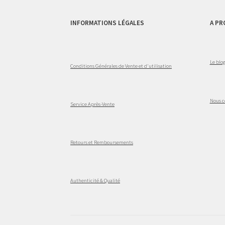
INFORMATIONS LÉGALES
A PR
Le blo
Conditions Générales de Vente et d'utilisation
Nous c
Service Après-Vente
Retours et Remboursements
Authenticité & Qualité