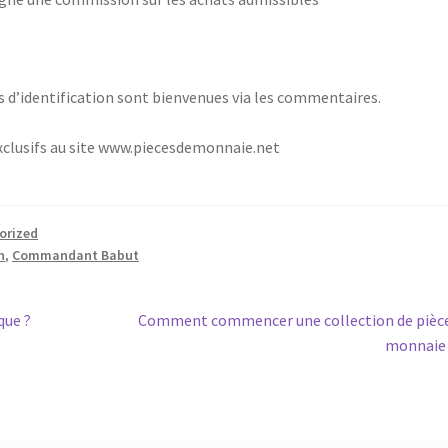
s d’identification sont bienvenues via les commentaires.
exclusifs au site www.piecesdemonnaie.net
orized
n
,
Commandant Babut
que ?
Comment commencer une collection de pièc
monnaie 