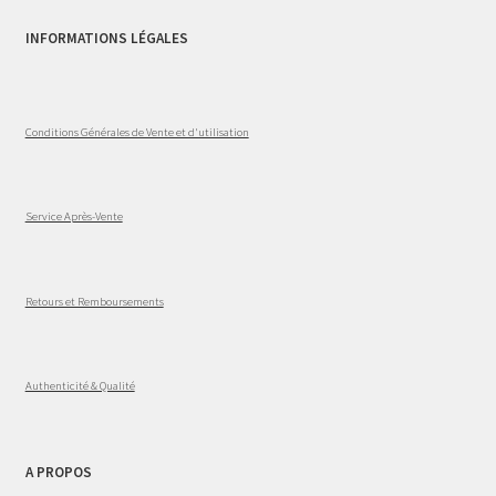
INFORMATIONS LÉGALES
Conditions Générales de Vente et d'utilisation
Service Après-Vente
Retours et Remboursements
Authenticité & Qualité
A PROPOS