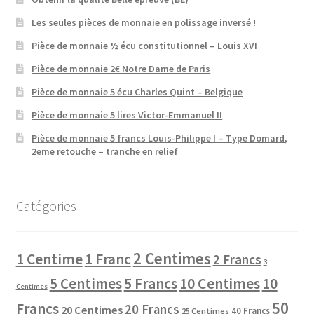
Les seules pièces de monnaie en polissage inversé !
Pièce de monnaie ½ écu constitutionnel – Louis XVI
Pièce de monnaie 2€ Notre Dame de Paris
Pièce de monnaie 5 écu Charles Quint – Belgique
Pièce de monnaie 5 lires Victor-Emmanuel II
Pièce de monnaie 5 francs Louis-Philippe I – Type Domard,
2eme retouche – tranche en relief
Catégories
2 Centimes
1 Centime
1 Franc
2 Francs
3
10 Centimes
5 Centimes
5 Francs
10
Centimes
50
Francs
20 Francs
20 Centimes
40 Francs
25 Centimes