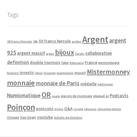
Tags
Argent
argent
50 francs hercule
10 Francs Hercule
18k
acides
bijoux
925
argent massif
collaboration
argus
Carats
definition
double tournois
France
fake
gemmologie
fiduciaire
Mistermonney
investir
massif
histoire
jeton
losange
mannequin
monnaie
monnaie de Paris
médaille
nettoyage
OR
Numismatique
Podcasts
pieces de monnaie
plaqué or
ovale
Poinçon
poinçons
Q&A
prime
royale
réponse
shooting photo
youtube
titrage
Van Gogh
échelle de Sheldon