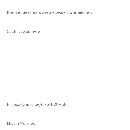
Bienvenue chez www.piecesdemonnaie.net.
Cachette du livre
https://youtu.be/dRpHCXlPo80
MisterMonney