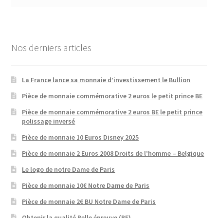
Nos derniers articles
La France lance sa monnaie d’investissement le Bullion
Pièce de monnaie commémorative 2 euros le petit prince BE
Pièce de monnaie commémorative 2 euros BE le petit prince
polissage inversé
Pièce de monnaie 10 Euros Disney 2025
Pièce de monnaie 2 Euros 2008 Droits de l’homme – Belgique
Le logo de notre Dame de Paris
Pièce de monnaie 10€ Notre Dame de Paris
Pièce de monnaie 2€ BU Notre Dame de Paris
Obtenir la qualité Belle épreuve (BE)