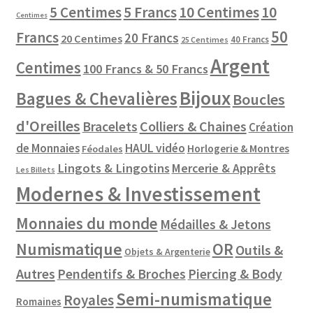
10 Centimes
5 Centimes
5 Francs
10
Centimes
50
Francs
20 Francs
20 Centimes
40 Francs
25 Centimes
Argent
Centimes
100 Francs & 50 Francs
Bijoux
Bagues & Chevalières
Boucles
d'Oreilles
Colliers & Chaines
Bracelets
Création
de Monnaies
HAUL vidéo
Horlogerie & Montres
Féodales
Lingots & Lingotins
Mercerie & Apprêts
Les Billets
Modernes & Investissement
Monnaies du monde
Médailles & Jetons
Numismatique
OR
Outils &
Objets & Argenterie
Autres
Pendentifs & Broches
Piercing & Body
Semi-numismatique
Royales
Romaines