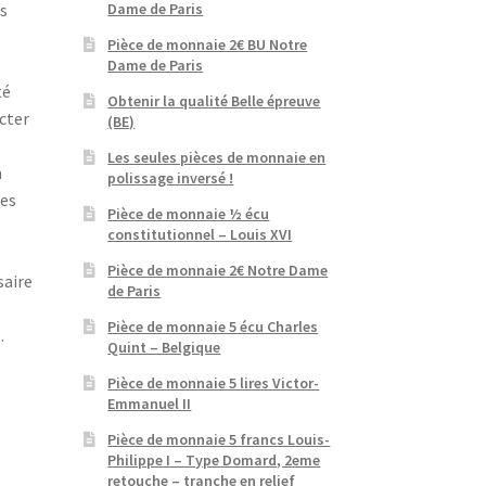
Dame de Paris
ns
Pièce de monnaie 2€ BU Notre
Dame de Paris
té
Obtenir la qualité Belle épreuve
acter
(BE)
Les seules pièces de monnaie en
n
polissage inversé !
tes
Pièce de monnaie ½ écu
constitutionnel – Louis XVI
Pièce de monnaie 2€ Notre Dame
saire
de Paris
Pièce de monnaie 5 écu Charles
.
Quint – Belgique
Pièce de monnaie 5 lires Victor-
Emmanuel II
Pièce de monnaie 5 francs Louis-
Philippe I – Type Domard, 2eme
t
retouche – tranche en relief