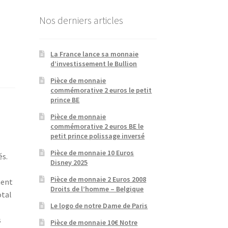
Nos derniers articles
La France lance sa monnaie
d’investissement le Bullion
Pièce de monnaie
commémorative 2 euros le petit
prince BE
Pièce de monnaie
commémorative 2 euros BE le
petit prince polissage inversé
Pièce de monnaie 10 Euros
és.
Disney 2025
Pièce de monnaie 2 Euros 2008
ment
Droits de l’homme – Belgique
otal
Le logo de notre Dame de Paris
s
Pièce de monnaie 10€ Notre