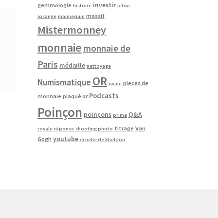
investir
gemmologie
histoire
jeton
massif
losange
mannequin
Mistermonney
monnaie
monnaie de
Paris
médaille
nettoyage
OR
Numismatique
pieces de
ovale
Podcasts
monnaie
plaqué or
Poinçon
poinçons
Q&A
prime
titrage
Van
royale
réponse
shooting photo
youtube
Gogh
échelle de Sheldon