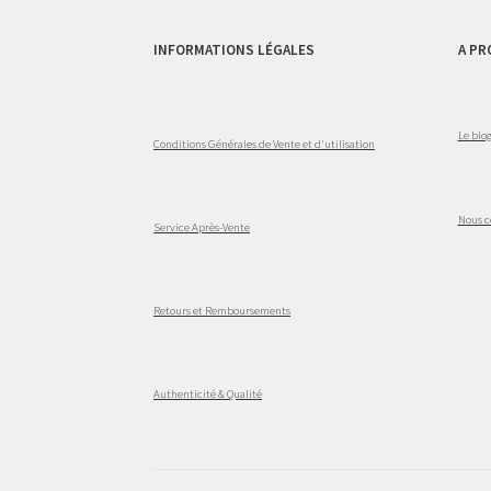
INFORMATIONS LÉGALES
A PR
Le blo
Conditions Générales de Vente et d'utilisation
Nous c
Service Après-Vente
Retours et Remboursements
Authenticité & Qualité