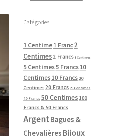
Catégories
2
1 Centime
1 Franc
Centimes
2 Francs
3 Centimes
10
5 Centimes
5 Francs
Centimes
10 Francs
20
20 Francs
Centimes
25 Centimes
50 Centimes
100
40 Francs
Francs & 50 Francs
Argent
Bagues &
Bijoux
Chevalières