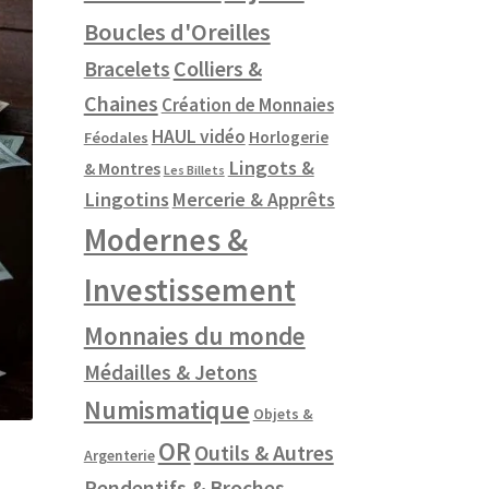
Boucles d'Oreilles
Colliers &
Bracelets
Chaines
Création de Monnaies
HAUL vidéo
Horlogerie
Féodales
Lingots &
& Montres
Les Billets
Lingotins
Mercerie & Apprêts
Modernes &
Investissement
Monnaies du monde
Médailles & Jetons
Numismatique
Objets &
OR
Outils & Autres
Argenterie
Pendentifs & Broches