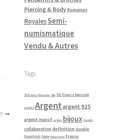
Piercing & Body
Romaines
Semi-
Royales
numismatique
Vendu & Autres
Tags
50 francs hercule
10 Francs Hercule
18k
Argent
argent 925
acides
 ?
bijoux
argent massif
argus
Carats
definition
collaboration
double
tournois
France
fake
fiduciaire