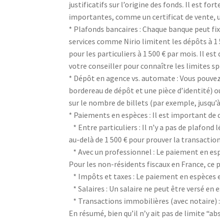
justificatifs sur l’origine des fonds. Il est
importantes, comme un certificat de vente, u
* Plafonds bancaires : Chaque banque peut fi
services comme Nirio limitent les dépôts à 1 5
pour les particuliers à 1 500 € par mois. Il e
votre conseiller pour connaître les limites s
* Dépôt en agence vs. automate : Vous pouve
bordereau de dépôt et une pièce d’identité) 
sur le nombre de billets (par exemple, jusqu’à 
* Paiements en espèces : Il est important de
* Entre particuliers : Il n’y a pas de plafond
au-delà de 1 500 € pour prouver la transaction
* Avec un professionnel : Le paiement en esp
Pour les non-résidents fiscaux en France, ce 
* Impôts et taxes : Le paiement en espèces es
* Salaires : Un salaire ne peut être versé en 
* Transactions immobilières (avec notaire) :
En résumé, bien qu’il n’y ait pas de limite “a