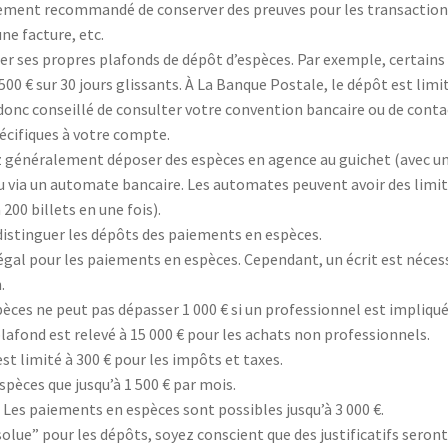
 fortement recommandé de conserver des preuves pour les transactio
ne facture, etc.
xer ses propres plafonds de dépôt d’espèces. Par exemple, certains
00 € sur 30 jours glissants. À La Banque Postale, le dépôt est limi
st donc conseillé de consulter votre convention bancaire ou de cont
pécifiques à votre compte.
z généralement déposer des espèces en agence au guichet (avec u
ou via un automate bancaire. Les automates peuvent avoir des limi
200 billets en une fois).
 distinguer les dépôts des paiements en espèces.
 légal pour les paiements en espèces. Cependant, un écrit est néces
.
èces ne peut pas dépasser 1 000 € si un professionnel est impliqué
plafond est relevé à 15 000 € pour les achats non professionnels.
t limité à 300 € pour les impôts et taxes.
espèces que jusqu’à 1 500 € par mois.
 Les paiements en espèces sont possibles jusqu’à 3 000 €.
bsolue” pour les dépôts, soyez conscient que des justificatifs seron