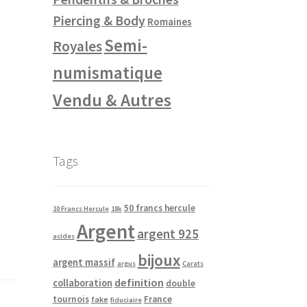
Piercing & Body
Romaines
Semi-
Royales
numismatique
Vendu & Autres
Tags
50 francs hercule
10 Francs Hercule
18k
Argent
argent 925
acides
bijoux
argent massif
argus
Carats
definition
collaboration
double
tournois
France
fake
fiduciaire