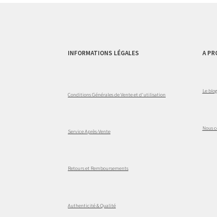
INFORMATIONS LÉGALES
A PR
Le blo
Conditions Générales de Vente et d'utilisation
Nous c
Service Après-Vente
Retours et Remboursements
Authenticité & Qualité