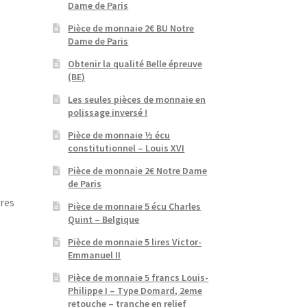
Dame de Paris
Pièce de monnaie 2€ BU Notre
Dame de Paris
Obtenir la qualité Belle épreuve
(BE)
Les seules pièces de monnaie en
polissage inversé !
Pièce de monnaie ½ écu
constitutionnel – Louis XVI
Pièce de monnaie 2€ Notre Dame
de Paris
vres
Pièce de monnaie 5 écu Charles
Quint – Belgique
Pièce de monnaie 5 lires Victor-
Emmanuel II
Pièce de monnaie 5 francs Louis-
Philippe I – Type Domard, 2eme
retouche – tranche en relief