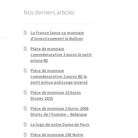
Nos derniers articles
La France lance sa monnaie
d’investissement le Bullion
Pièce de monnaie
commémorative 2 euros le petit
prince BE
Pièce de monnaie
commémorative 2 euros BE le
petit prince polissage inversé
Pièce de monnaie 10 Euros
Disney 2025
Pièce de monnaie 2 Euros 2008
Droits de l’homme – Belgique
Le logo de notre Dame de Paris
Pièce de monnaie 10€ Notre