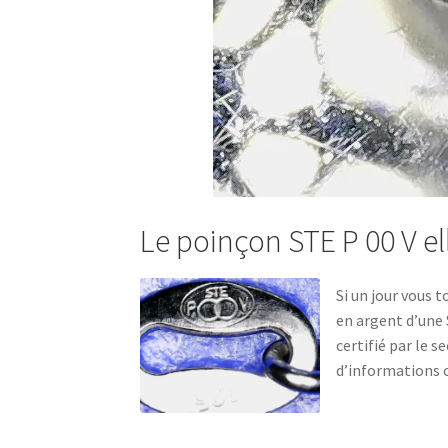
Le poinçon STE P 00 V el
Si un jour vous 
en argent d’une 
certifié par le s
d’informations c