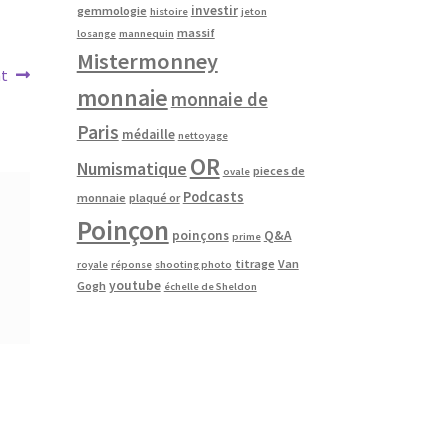
investir
gemmologie
histoire
jeton
massif
losange
mannequin
Mistermonney
nt
monnaie
monnaie de
Paris
médaille
nettoyage
OR
Numismatique
pieces de
ovale
Podcasts
monnaie
plaqué or
Poinçon
poinçons
Q&A
prime
titrage
Van
royale
réponse
shooting photo
youtube
Gogh
échelle de Sheldon