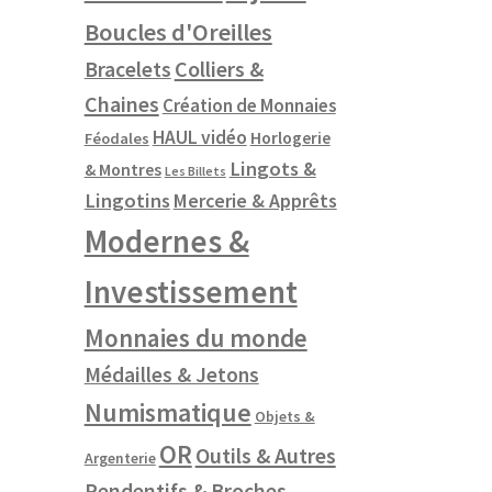
Boucles d'Oreilles
Colliers &
Bracelets
Chaines
Création de Monnaies
HAUL vidéo
Horlogerie
Féodales
Lingots &
& Montres
Les Billets
Lingotins
Mercerie & Apprêts
Modernes &
Investissement
Monnaies du monde
Médailles & Jetons
Numismatique
Objets &
OR
Outils & Autres
Argenterie
Pendentifs & Broches