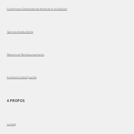
Conditions Générales de Vente et d'utilisation
Service Après-Vente
Retours et Remboursements
Authenticité & Qualité
A PROPOS
Le blog