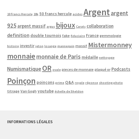
Argent
argent
50 francs hercule
10 Francs Hercule
18k
acides
bijoux
925
argent massif
collaboration
argus
Carats
definition
double tournois
France
fake
gemmologie
fiduciaire
Mistermonney
investir
massif
histoire
jeton
losange
mannequin
monnaie
monnaie de Paris
médaille
nettoyage
OR
Numismatique
Podcasts
pieces de monnaie
plaqué or
ovale
Poinçon
poinçons
Q&A
prime
royale
réponse
shooting photo
youtube
titrage
Van Gogh
échelle de Sheldon
INFORMATIONS LÉGALES