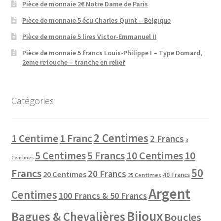
Pièce de monnaie 2€ Notre Dame de Paris
Pièce de monnaie 5 écu Charles Quint – Belgique
Pièce de monnaie 5 lires Victor-Emmanuel II
Pièce de monnaie 5 francs Louis-Philippe I – Type Domard,
2eme retouche – tranche en relief
Catégories
2 Centimes
1 Centime
1 Franc
2 Francs
3
10 Centimes
5 Centimes
5 Francs
10
Centimes
50
Francs
20 Francs
20 Centimes
40 Francs
25 Centimes
Argent
Centimes
100 Francs & 50 Francs
Bijoux
Bagues & Chevalières
Boucles