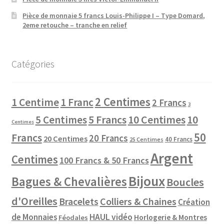
Pièce de monnaie 5 francs Louis-Philippe I – Type Domard,
2eme retouche – tranche en relief
Catégories
2 Centimes
1 Centime
1 Franc
2 Francs
3
10 Centimes
5 Centimes
5 Francs
10
Centimes
50
Francs
20 Francs
20 Centimes
40 Francs
25 Centimes
Argent
Centimes
100 Francs & 50 Francs
Bijoux
Bagues & Chevalières
Boucles
d'Oreilles
Colliers & Chaines
Bracelets
Création
de Monnaies
HAUL vidéo
Horlogerie & Montres
Féodales