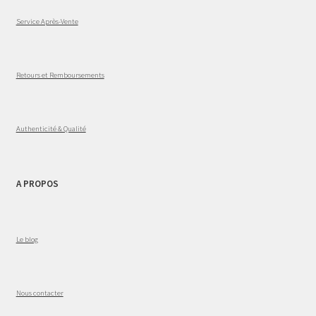
Service Après-Vente
Retours et Remboursements
Authenticité & Qualité
A PROPOS
Le blog
Nous contacter