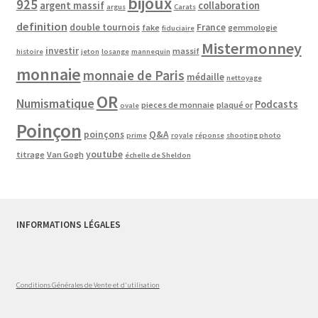
bijoux
925
argent massif
collaboration
argus
Carats
definition
double tournois
France
fake
gemmologie
fiduciaire
Mistermonney
investir
massif
histoire
jeton
losange
mannequin
monnaie
monnaie de Paris
médaille
nettoyage
OR
Numismatique
Podcasts
pieces de monnaie
plaqué or
ovale
Poinçon
poinçons
Q&A
prime
royale
réponse
shooting photo
youtube
titrage
Van Gogh
échelle de Sheldon
INFORMATIONS LÉGALES
Conditions Générales de Vente et d'utilisation