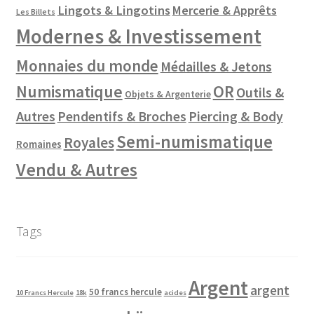
Lingots & Lingotins
Mercerie & Apprêts
Les Billets
Modernes & Investissement
Monnaies du monde
Médailles & Jetons
Numismatique
OR
Outils &
Objets & Argenterie
Autres
Pendentifs & Broches
Piercing & Body
Semi-numismatique
Royales
Romaines
Vendu & Autres
Tags
Argent
argent
50 francs hercule
10 Francs Hercule
18k
acides