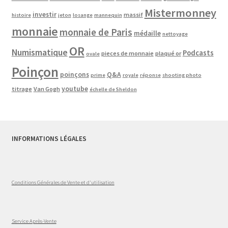
Mistermonney
investir
massif
histoire
jeton
losange
mannequin
monnaie
monnaie de Paris
médaille
nettoyage
OR
Numismatique
Podcasts
pieces de monnaie
plaqué or
ovale
Poinçon
poinçons
Q&A
prime
royale
réponse
shooting photo
youtube
titrage
Van Gogh
échelle de Sheldon
INFORMATIONS LÉGALES
Conditions Générales de Vente et d'utilisation
Service Après-Vente