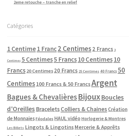
2eme retouche – tranche en relief
Catégories
2 Centimes
1 Centime
1 Franc
2 Francs
3
10 Centimes
5 Centimes
5 Francs
10
Centimes
50
Francs
20 Francs
20 Centimes
40 Francs
25 Centimes
Argent
Centimes
100 Francs & 50 Francs
Bijoux
Bagues & Chevalières
Boucles
d'Oreilles
Colliers & Chaines
Bracelets
Création
de Monnaies
HAUL vidéo
Horlogerie & Montres
Féodales
Lingots & Lingotins
Mercerie & Apprêts
Les Billets