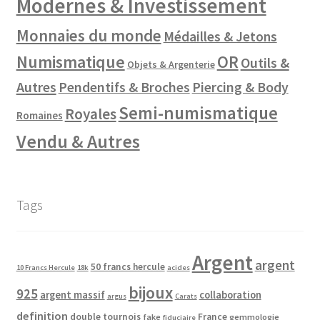
Modernes & Investissement
Monnaies du monde
Médailles & Jetons
Numismatique
OR
Outils &
Objets & Argenterie
Autres
Pendentifs & Broches
Piercing & Body
Semi-numismatique
Royales
Romaines
Vendu & Autres
Tags
Argent
argent
50 francs hercule
10 Francs Hercule
18k
acides
bijoux
925
argent massif
collaboration
argus
Carats
definition
double tournois
France
fake
gemmologie
fiduciaire