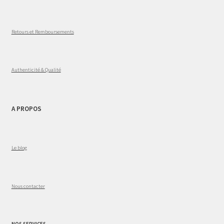
Retours et Remboursements
Authenticité & Qualité
A PROPOS
Le blog
Nous contacter
NOS SERVICES