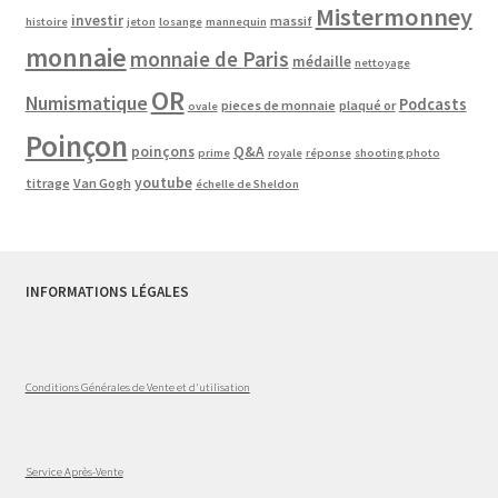
Mistermonney
investir
massif
histoire
jeton
losange
mannequin
monnaie
monnaie de Paris
médaille
nettoyage
OR
Numismatique
Podcasts
pieces de monnaie
plaqué or
ovale
Poinçon
poinçons
Q&A
prime
royale
réponse
shooting photo
youtube
titrage
Van Gogh
échelle de Sheldon
INFORMATIONS LÉGALES
Conditions Générales de Vente et d'utilisation
Service Après-Vente