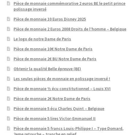
Pièce de monnaie commémorative 2 euros BE le petit prince
polissage inversé
Pièce de monnaie 10 Euros Disney 2025
Pièce de monnaie 2 Euros 2008 Droits de l’homme – Belgique
Le logo de notre Dame de Paris
Pièce de monnaie 10€ Notre Dame de Paris
Pièce de monnaie 2€ BU Notre Dame de Paris
Obtenir la qualité Belle épreuve (BE)
Les seules pièces de monnaie en polissage inversé !
Pièce de monnaie ½ écu constitutionnel – Louis XVI
Pièce de monnaie 2€ Notre Dame de Paris
Pièce de monnaie 5 écu Charles Quint – Belgique
Pièce de monnaie 5 lires Victor-Emmanuel II
Pièce de monnaie 5 francs Louis-Philippe I – Type Domard,
2eme retouche – tranche en relief