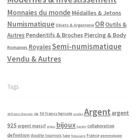
Monnaies du monde
Médailles & Jetons
Numismatique
OR
Outils &
Objets & Argenterie
Autres
Pendentifs & Broches
Piercing & Body
Semi-numismatique
Royales
Romaines
Vendu & Autres
Tags
Argent
argent
50 francs hercule
10 Francs Hercule
18k
acides
bijoux
925
argent massif
collaboration
argus
Carats
definition
double tournois
France
fake
gemmologie
fiduciaire