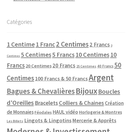
Catégories
2 Centimes
1 Centime
1 Franc
2 Francs
3
10 Centimes
5 Centimes
5 Francs
10
Centimes
50
Francs
20 Francs
20 Centimes
40 Francs
25 Centimes
Argent
Centimes
100 Francs & 50 Francs
Bijoux
Bagues & Chevalières
Boucles
d'Oreilles
Colliers & Chaines
Bracelets
Création
de Monnaies
HAUL vidéo
Horlogerie & Montres
Féodales
Lingots & Lingotins
Mercerie & Apprêts
Les Billets
Modernes & Investissement